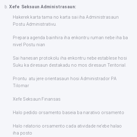
b.
Xefe Seksaun Administrasaun:
Hakerek karta tama no karta sai iha Administrasaun
Postu Administrativu.
Prepara agenda bainhira iha enkontru ruman nebe iha ba
nivel Postu nian
Sai hanesan protokolu iha enkontru nebe establese hosi
Suku ka diresaun destakadu no mos diresaun Teritorial.
Prontu atu jere orientasaun hosi Administrador PA
Tilomar
Xefe Seksaun Finansas
Halo pedido orsamento baseia ba narativo orsamento
Halo relatorio orsamento cada atividade ne’ebe halao
iha posto