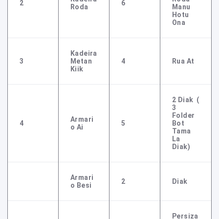
2
6
Roda
Manu
Hotu
Ona
Kadeira
3
Metan
4
Rua At
Kiik
2 Diak (
3
Folder
Armari
4
5
Bot
O Ai
Tama
La
Diak)
Armari
2
Diak
O Besi
Persiza