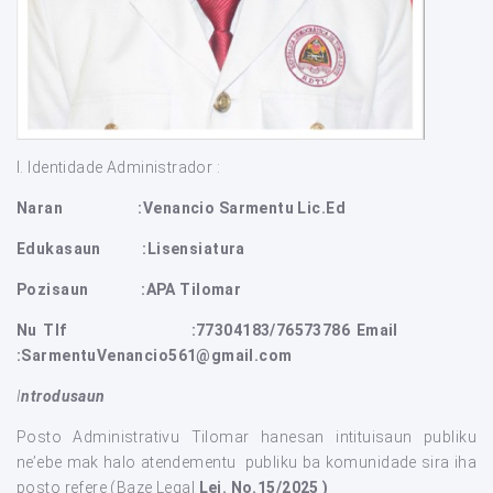
I. Identidade Administrador :
Naran :Venancio Sarmentu Lic.Ed
Edukasaun :Lisensiatura
Pozisaun :APA Tilomar
Nu Tlf :77304183/76573786
Email
:SarmentuVenancio561@gmail.com
I
ntrodusaun
Posto Administrativu Tilomar hanesan intituisaun publiku
ne’ebe mak halo atendementu publiku ba komunidade sira iha
posto refere (Baze Legal
Lei. No.15/2025 )