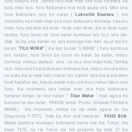
funu hasoru sira. Tamba ne,e mak meo sira hosi flonteira, ba
bolu meo sira hosi Bobonaro mai hodi ajuda sira. Meo sira
hosi Bobonaro ne,e ho naran (
Lokosilik Baulesu
). iha
momentu ne,e mak meo sira hosi bobonaro komesa hasoru
malu funu durante iha tinan hirak nian laran, iha ai laran tuan
ne,eba, funu loron no funu kalan kontinua la’o to,o sira ida-
idak la iha ona hahan no sira konsege han deit du,ut ida ho
naran “
TILU MOKA”
( iha lian bunak “U MAMi” ) funu kontinua
la’o nafatin, hosi loron ba loron no kalan ba kalan, melus
komesa menus dadaun ona , no to,o sira mate hotu.Tamba
ne,e meo sira hosi bobonaro komesa koa, melus nia sira tilun
no suku iha ai meik halo mahar los ,hafoin tara iha ai bot leten
hodi hadahur tan, hatudu katak meo sira hosi melus lakon ona
funu. Iha momentu ne,e kedas meo sira hosi bobonaro
hanaran kedas rai ne,e naran :”
Tilun Mahar
“ mak agora ita
kuinese rai ida naran: PAKAN, besik
Postu Unidade Flonteira
MANA,I. Iha momentu ne’eba rai ida nebe agora ita nia
Seguransa F-FDTL hela ba Avo sira hanaran :
FOHO BUA
.
Maibe bainhira invazaun Indonesia tama mai iha Timor, iha
tinan 1975, no rai Timor sai fali propinsi ba dala 27 ba