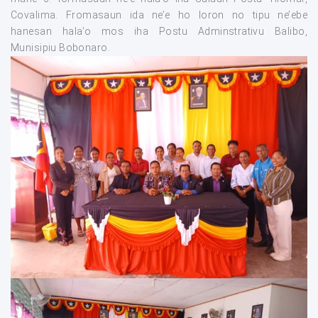
Covalima. Fromasaun ida ne’e ho loron no tipu ne’ebe
hanesan hala’o mos iha Postu Adminstrativu Balibo,
Munisipiu Bobonaro.