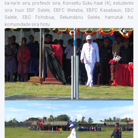
lia-na’in sira, profesór sira, Konsellu Suku haat (4), estudante
sira husi EBF Salele, EBFC Wetaba, EBFC Kasabaun, EBC
Salele, EBC Fohobua, Sekundáriu Salele, hamutuk ho
komunidade sira hotu.