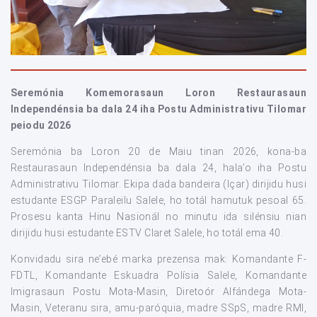
Seremónia Komemorasaun Loron Restaurasaun
Independénsia ba dala 24 iha Postu Administrativu Tilomar
peiodu 2026
Seremónia ba Loron 20 de Maiu tinan 2026, kona-ba
Restaurasaun Independénsia ba dala 24, hala’o iha Postu
Administrativu Tilomar. Ekipa dada bandeira (Içar) dirijidu husi
estudante ESGP Paraleilu Salele, ho totál hamutuk pesoal 65.
Prosesu kanta Hinu Nasionál no minutu ida silénsiu nian
dirijidu husi estudante ESTV Claret Salele, ho totál ema 40.
Konvidadu sira ne’ebé marka prezensa mak: Komandante F-
FDTL, Komandante Eskuadra Polísia Salele, Komandante
Imigrasaun Postu Mota-Masin, Diretoór Alfándega Mota-
Masin, Veteranu sira, amu-paróquia, madre SSpS, madre RMI,