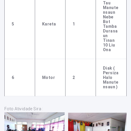
Tau
Manute
Nsaun
Nebe
Bot
5
Kareta
1
Tamba
Durasa
Un
Tinan
10 Liu
Ona
Diak (
Persiza
6
Motor
2
Halo
Manute
Nsaun )
Foto Atividade Sira :