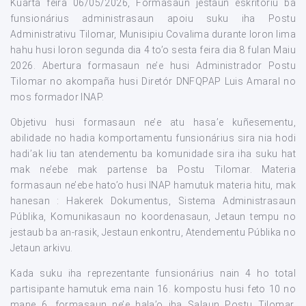
Kuarta feira 06/05/2026, Formasaun jestaun eskritoriu ba
funsionárius administrasaun apoiu suku iha Postu
Administrativu Tilomar, Munisipiu Covalima durante loron lima
hahu husi loron segunda dia 4 to’o sesta feira dia 8 fulan Maiu
2026. Abertura formasaun ne’e husi Administrador Postu
Tilomar no akompaña husi Diretór DNFQPAP Luis Amaral no
mos formador INAP.
Objetivu husi formasaun ne’e atu hasa’e kuñesementu,
abilidade no hadia komportamentu funsionárius sira nia hodi
hadi’ak liu tan atendementu ba komunidade sira iha suku hat
mak ne’ebe mak partense ba Postu Tilomar. Materia
formasaun ne’ebe hato’o husi INAP hamutuk materia hitu, mak
hanesan : Hakerek Dokumentus, Sistema Administrasaun
Públika, Komunikasaun no koordenasaun, Jetaun tempu no
jestaub ba an-rasik, Jestaun enkontru, Atendementu Públika no
Jetaun arkivu.
Kada suku iha reprezentante funsionárius nain 4 ho total
partisipante hamutuk ema nain 16. kompostu husi feto 10 no
mane 6. formasaun ne’e hala’o iha Salaun Postu Tilomar,