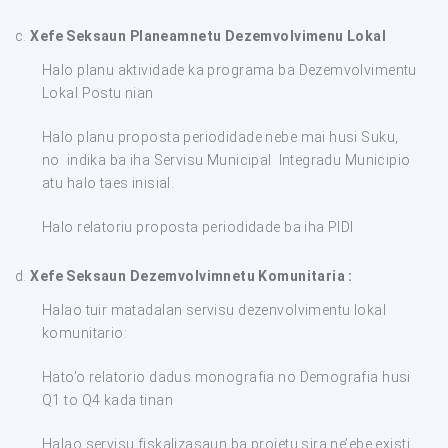
c.
Xefe Seksaun Planeamnetu Dezemvolvimenu Lokal
Halo planu aktividade ka programa ba Dezemvolvimentu
Lokal Postu nian
Halo planu proposta periodidade nebe mai husi Suku,
no indika ba iha Servisu Municipal Integradu Municipio
atu halo taes inisial.
Halo relatoriu proposta periodidade ba iha PIDI
d.
Xefe Seksaun Dezemvolvimnetu Komunitaria :
Halao tuir matadalan servisu dezenvolvimentu lokal
komunitario:
Hato’o relatorio dadus monografia no Demografia husi
Q1 to Q4 kada tinan
Halao servisu fiskalizasaun ba projetu sira ne’ebe existi