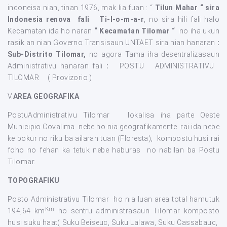
indoneisa nian, tinan 1976, mak lia fuan : “
Tilun Mahar “ sira
Indonesia renova fali
Ti-l-o-m-a-r
, no sira hili fali
halo
Kecamatan ida ho naran
“ Kecamatan Tilomar “
no
iha ukun
rasik an nian Governo Transisaun UNTAET sira nian hanaran
:
Sub-Distrito Tilomar,
no agora Tama iha desentralizasaun
Administrativu hanaran fali
:
POSTU ADMINISTRATIVU
TILOMAR ( Provizorio )
V.
AREA GEOGRAFIKA
PostuAdministrativu Tilomar lokalisa iha parte Oeste
Municipio Covalima nebe ho nia geografikamente rai ida nebe
ke bokur no riku ba ailaran tuan (Floresta), kompostu husi rai
foho no fehan ka tetuk nebe haburas no nabilan ba Postu
Tilomar.
TOPOGRAFIKU
Posto Administrativu Tilomar ho nia luan area total hamutuk
Km
194,64 km
ho sentru administrasaun Tilomar komposto
husi suku haat( Suku Beiseuc, Suku Lalawa, Suku Cassabauc,