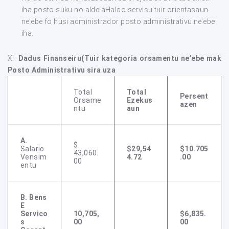
iha posto suku no aldeiaHalao servisu tuir orientasaun
ne’ebe fo husi administrador posto administrativu ne’ebe
iha.
XI.
Dadus Finanseiru(Tuir kategoria orsamentu ne’ebe mak
Posto Administrativu sira uza
Total
Total
Persent
Orsame
Ezekus
Azen
Ntu
Aun
A.
$
Salario
$29,54
$10.705
43,060.
Vensim
4.72
.00
00
Entu
B.
Bens
E
Servico
10,705,
$6,835.
S
00
00