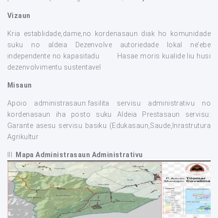
Vizaun
Kria establidade,dame,no kordenasaun diak ho komunidade
suku no aldeia Dezenvolve autoriedade lokal ne’ebe
independente no kapasitadu Hasae moris kualide liu husi
dezenvolvimentu sustentavel
Misaun
Apoio administrasaun:fasilita servisu administrativu no
kordenasaun iha posto suku Aldeia Prestasaun servisu:
Garante asesu servisu basiku (Edukasaun,Saude,Inrastrutura
Agrikultur
III.
Mapa Administrasaun Administrativu