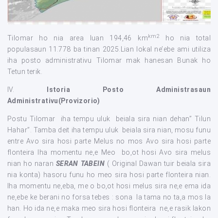
km2
Tilomar ho nia area luan 194,46 km
ho nia total
populasaun 11.778 ba tinan 2025.Lian lokal ne’ebe ami utiliza
iha posto administrativu Tilomar mak hanesan Bunak ho
Tetun terik.
IV.
Istoria Posto Administrasaun
Administrativu(Provizorio)
Postu Tilomar iha tempu uluk beiala sira nian dehan” Tilun
Hahar”. Tamba deit iha tempu uluk beiala sira nian, mosu funu
entre Avo sira hosi parte Melus no mos Avo sira hosi parte
flonteira Iha momentu ne,e Meo bo,ot hosi Avo sira melus
nian ho naran
SERAN TABEIN
( Original Dawan tuir beiala sira
nia konta) hasoru funu ho meo sira hosi parte flonteira nian.
Iha momentu ne,eba, me o bo,ot hosi melus sira ne,e ema ida
ne,ebe ke berani no forsa tebes : sona la tama no ta,a mos la
han. Ho ida ne,e maka meo sira hosi flonteira ne,e rasik lakon