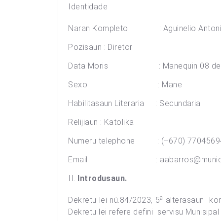
Identidade
Naran Kompleto : Aguinelio Antonio
Pozisaun : Diretor
Data Moris : Manequin 08 
Sexo : Mane
Habilitasaun Literaria : Secundaria
Relijiaun : Katolika
Numeru telephone : (+670) 77045
Email :
aabarros@munici
II.
Introdusaun.
a
Dekretu lei nú.84/2023, 5
alterasaun kona
Dekretu lei refere defini servisu Munisipal 