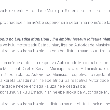
vu Prezidente Autoridade Munisipal Sistema kontrolu konsum
n propriedade nian ne’ebe superior sira determina no ne’ebe l
oniu no Lojistika Munisipal , iha ámbitu jestaun lojistika nian
ota veikulu motorizadu Estadu nian, liga ba Autoridade Munisip
l respetiva kona ba planu kona ba distribuisaun no utilizasa
nian ne’ebe atribui ba respetiva Autoridade Munisipal ne’ebe
 Munisipal, Diretor Servisu Munisipal sira ka Administrador si
ne’ebe aloka ba Autoridade Munisipal respetiva no rejista aktu
kareta Estadu nian, ne’ebe atribui ba respetiva Autoridade Mu
inalidade ne’ebe entrega ka uza ne’e destina ba;
o konsumu veikulu Estadu nian ne’ebe aloka ba Autoridade Mu
al respetiva kona ba planu distribuisaun mobiliariu,makina 