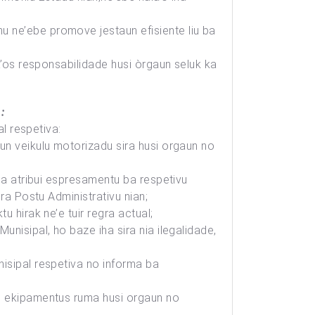
u ne’ebe promove jestaun efisiente liu ba
a’os responsabilidade husi òrgaun seluk ka
:
al respetiva:
un veikulu motorizadu sira husi orgaun no
 la atribui espresamentu ba respetivu
ra Postu Administrativu nian;
 hirak ne’e tuir regra actual;
nisipal, ho baze iha sira nia ilegalidade,
nisipal respetiva no informa ba
no ekipamentus ruma husi orgaun no