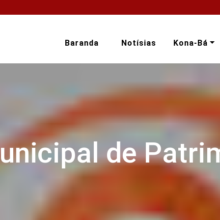
Baranda
Notísias
Kona-Bá
unicipal de Patri