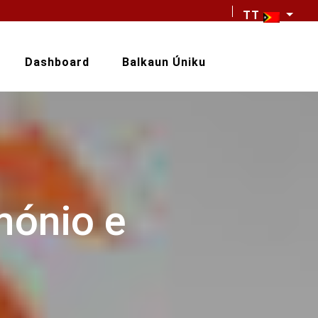
TT
Dashboard
Balkaun Úniku
mónio e