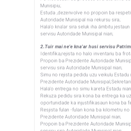
Munisipiu;
Estuda ,dezenvolve no propoin ba respeti
Autoridade Munisipal nia rekursu sira;
Hala’o kna’ar sira seluk iha ámbitu jestau
servisu Autoridade Munisipal nian;
2.Tuir mai ne’e kna’ar husi servisu Patrim
Identifika,rejista no halo inventariu ba fr
Propoin ba Prezidente Autoridade Munisipa
servisu sira Autoridade Munisipal nian;
Simu no rejista pedidu uzu veikulu Estadu 
Prezidente Autoridade Munisipal,Sekretariu
Hala’o entrega no simu kareta Estadu nian 
Rekuza pedidu sira kona ba entrega ka uza 
oportunidade ka injustifikasaun kona ba f
Resjista fulan -fulan kona ba kilometru n
Prezidente Autoridade Munisipal nian;
Propoin ba Prezidente Autoridade Munisip
servisu sira Autoridade Munisipal nian;