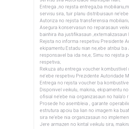
Entrega ,no rejista entrega,ba mobiliariu
servisu sira, tuir planu distribuisaun ne’eb
Autoriza no rejista transferensia mobilia
Asegura konservasun no reparasaun veikul
bainhira iha justifikasaun ,externalizasaun 
Rejista no informa respetivu Presidente A
ekipamentu Estadu nian ne,ebe atribui ba A
responsavel ba ida ne,e; Simu no rejista 
respetiva;
Rekuza atu entrega voucher kombustível no
ne’ebe respetivu Prezidente Autoridade Mu
Entrega no rejista voucher ba kombustível 
Disponivel veikulu, makina, ekipamentu no
ofisial ne’ebe nia organizasaun no hala’o 
Prosede ho asembleia , garante operabilid
estrutura apoiu ba lian no imagem ka buat 
sira ne’ebe nia organizasaun no implemen
Jere armazen no kintal veikulu sira, maki