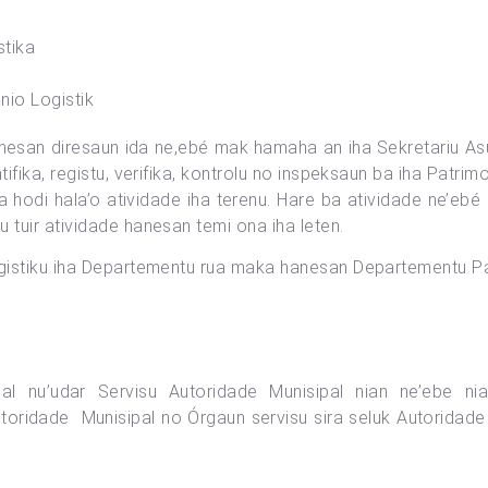
stika
nio Logistik
anesan diresaun ida ne,ebé mak hamaha an iha Sekretariu A
tifika, registu, verifika, kontrolu no inspeksaun ba iha Pat
uza hodi hala’o atividade iha terenu. Hare ba atividade ne’e
 tuir atividade hanesan temi ona iha leten.
Logistiku iha Departementu rua maka hanesan Departementu P
ipal nu’udar Servisu Autoridade Munisipal nian ne’ebe n
toridade Munisipal no Órgaun servisu sira seluk Autoridade M