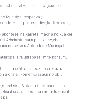
isipal respetiva husi nia orgaun no
de Munisipal respetiva ;
idade Munisipal respetiva,hodi propoin,
e akontese iha karreta, mákina no kualker
husi Administrasaun públika ne,ebe
gaun no servisu Autoridade Munisipal
unicipal sira ultrapasa limite konsumu
ainhira de’it la iha baze ba rekuza;
monia ofisial, komemorasaun no aktu
stand sira, Sistema iluminasaun sira,
fisial sira, selebrasaun no aktu ofisial
sipal;