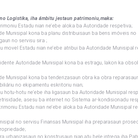
no Logistika, iha ámbitu jestaun patrimoniu,maka:
atrimoniu Estadu nian ne’ebe aloka ba Autoridade respetiva;
de Munisipal kona ba planu distribuisaun ba bens imóveis no
gaun no servisu sira ;
iu movel Estadu nian ne’ebe atribui ba Autoridade Munisipal r
rezidente Autoridade Munisipal kona ba estragu, lakon ka obs
ade Munisipal kona ba tenderizasaun obra ka obra reparasau
biliáriu no ekipamentu eskritoriu nian;
 hotu-hotu ne’ebe iha ligasaun ba Autoridade Munisipal res
isidade, asesu ba internet no Sistema ar-kondisionadu respet
moniu Estadu nian ne’ebe aloka ba Autoridade Munisipal resp
sipal no servisu Finansas Munisipal iha preparasaun prosed
ropriedade;
ra urbanizasaun no konstrusaun nian,atu bele intrega iha Patr