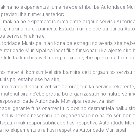
,makina no ekipamentus ruma ne’ebe atribui ba Autoridade Mun
e previstu iha numeru anterior;
riu, makina no ekipamentus ruma entre orgaun servisu Autorida
u, makina no ekipamentu Estadu nian ne;ebe atribui ba Autor
ba servisu hirak ne’e;
utoridade Munisipal nian kona ba estragu no avaria sira ne,b
utoridade Munisipal no indetifika funsionariu ka ajente sira 
pedidu ba kumbustivel no imput sira ne,ebe aprezenta husi ór
 materiál komsumível sira bainhira de’it orgaun no servisu m
nisipal estabelese ba sira;
no material kosumivel sira ba oragaun ka servisu rekerente,b
 material sira ne’ebe presija ba organizasaun no hala’o seri
resposabilidade Autoridade Munisipal respetiva nian;
ade ,garante funsionamentu loloos no desmantela palku sira,
seluk ne’ebe nesesariu ba organizasaun no hala’o serimonia o
tasaun mak responsabilidade husi respetiva Autoridade Muni
na no ekipamentu sira husi respetiva Autoridade Munisipal