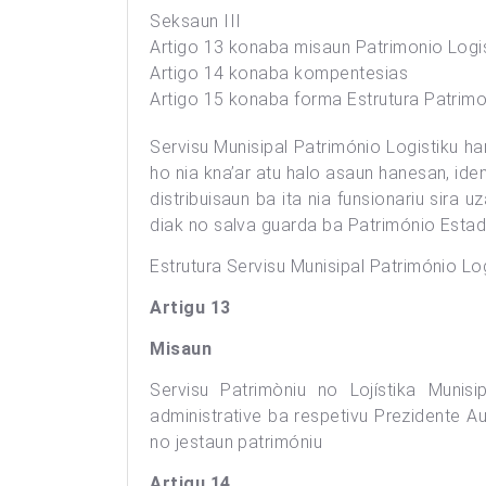
Seksaun III
Artigo 13 konaba misaun Patrimonio Logi
Artigo 14 konaba kompentesias
Artigo 15 konaba forma Estrutura Patrimo
Servisu Munisipal Património Logistiku h
ho nia kna’ar atu halo asaun hanesan, iden
distribuisaun ba ita nia funsionariu sira 
diak no salva guarda ba Património Estadu
Estrutura Servisu Munisipal Património 
Artigu 13
Misaun
Servisu Patrimòniu no Lojístika Munis
administrative ba respetivu Prezidente Au
no jestaun patrimóniu
Artigu 14