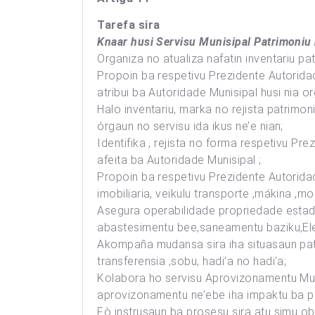
Tarefa sira
Knaar husi Servisu Munisipal Patrimoniu 
Organiza no atualiza nafatin inventariu p
Propoin ba respetivu Prezidente Autorida
atribui ba Autoridade Munisipal husi nia or
Halo inventariu, marka no rejista patrimon
órgaun no servisu ida ikus ne’e nian;
Identifika , rejista no forma respetivu P
afeita ba Autoridade Munisipal ;
Propoin ba respetivu Prezidente Autorid
imobiliaria, veikulu transporte ,mákina ,mo
Asegura operabilidade propriedade estadu
abastesimentu bee,saneamentu baziku,Eletr
Akompaña mudansa sira iha situasaun patri
transferensia ,sobu, hadi’a no hadi’a;
Kolabora ho servisu Aprovizonamentu Muni
aprovizonamentu ne’ebe iha impaktu ba p
Fò instrusaun ba prosesu sira atu simu ob