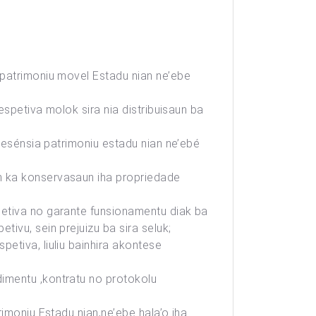
 patrimoniu movel Estadu nian ne’ebe
espetiva molok sira nia distribuisaun ba
olesénsia patrimoniu estadu nian ne’ebé
n ka konservasaun iha propriedade
petiva no garante funsionamentu diak ba
ivu, sein prejuizu ba sira seluk;
etiva, liuliu bainhira akontese
imentu ,kontratu no protokolu
imoniu Estadu nian,ne’ebe hala’o iha