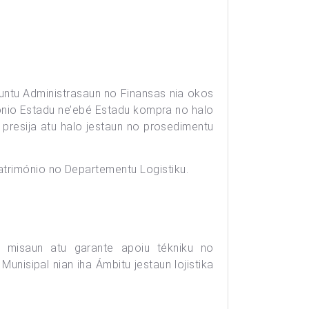
suntu Administrasaun no Finansas nia okos
rimonio Estadu ne’ebé Estadu kompra no halo
bé presija atu halo jestaun no prosedimentu
atrimónio no Departementu Logistiku.
ia misaun atu garante apoiu tékniku no
unisipal nian iha Ámbitu jestaun lojistika