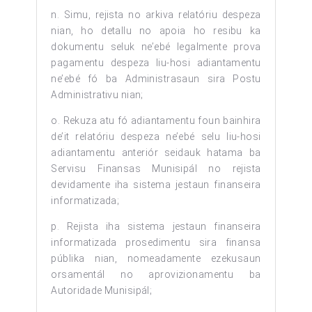
n. Simu, rejista no arkiva relatóriu despeza
nian, ho detallu no apoia ho resibu ka
dokumentu seluk ne’ebé legalmente prova
pagamentu despeza liu-hosi adiantamentu
ne’ebé fó ba Administrasaun sira Postu
Administrativu nian;
o. Rekuza atu fó adiantamentu foun bainhira
de’it relatóriu despeza ne’ebé selu liu-hosi
adiantamentu anteriór seidauk hatama ba
Servisu Finansas Munisipál no rejista
devidamente iha sistema jestaun finanseira
informatizada;
p. Rejista iha sistema jestaun finanseira
informatizada prosedimentu sira finansa
públika nian, nomeadamente ezekusaun
orsamentál no aprovizionamentu ba
Autoridade Munisipál;