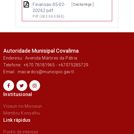
Finansas-05-02-
[ Deskarrega ]
20262.pdf
Pdf
(683.66 KBkb)
Autoridade Munisipal Covalima
Enderesu : Avenida Mártires da Pátria
Telefone : +670 78181965 - +67075285729
Email : macardos@municipio.gav.tl
Institusional
Visaun no Missaun
Membru Konselhu
Link rápidus
Ponto de interese