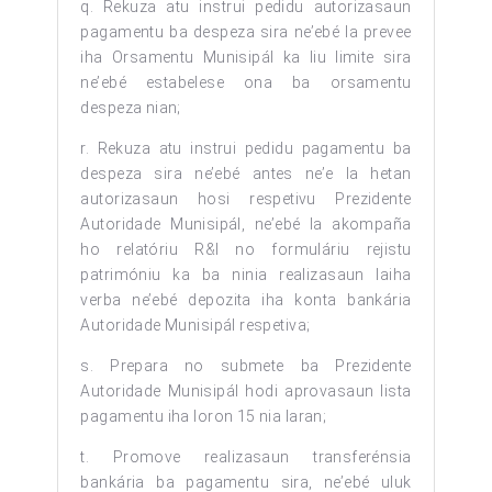
q. Rekuza atu instrui pedidu autorizasaun
pagamentu ba despeza sira ne’ebé la prevee
iha Orsamentu Munisipál ka liu limite sira
ne’ebé estabelese ona ba orsamentu
despeza nian;
r. Rekuza atu instrui pedidu pagamentu ba
despeza sira ne’ebé antes ne’e la hetan
autorizasaun hosi respetivu Prezidente
Autoridade Munisipál, ne’ebé la akompaña
ho relatóriu R&I no formuláriu rejistu
patrimóniu ka ba ninia realizasaun laiha
verba ne’ebé depozita iha konta bankária
Autoridade Munisipál respetiva;
s. Prepara no submete ba Prezidente
Autoridade Munisipál hodi aprovasaun lista
pagamentu iha loron 15 nia laran;
t. Promove realizasaun transferénsia
bankária ba pagamentu sira, ne’ebé uluk