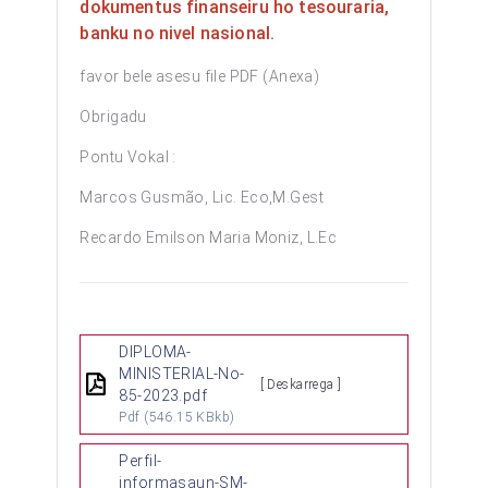
dokumentus finanseiru ho tesouraria,
banku no nivel nasional.
favor bele asesu file PDF (Anexa)
Obrigadu
Pontu Vokal :
Marcos Gusmão, Lic. Eco,M.Gest
Recardo Emilson Maria Moniz, L.Ec
DIPLOMA-
MINISTERIAL-No-
[ Deskarrega ]
85-2023.pdf
Pdf
(546.15 KBkb)
Perfil-
informasaun-SM-