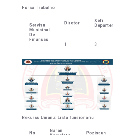
Forsa Trabalho
Xefi
Diretor
Servisu
Departementu
Munisipal
De
Finansas
1
3
Rekursu Umanu: Lista funsionariu
Naran
No
Pozisaun
Se