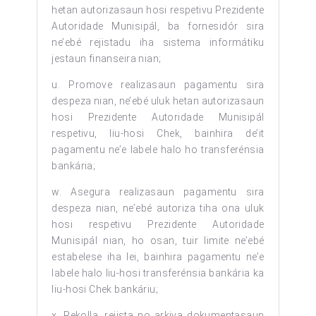
hetan autorizasaun hosi respetivu Prezidente
Autoridade Munisipál, ba fornesidór sira
ne’ebé rejistadu iha sistema informátiku
jestaun finanseira nian;
u. Promove realizasaun pagamentu sira
despeza nian, ne’ebé uluk hetan autorizasaun
hosi Prezidente Autoridade Munisipál
respetivu, liu-hosi Chek, bainhira de’it
pagamentu ne’e labele halo ho transferénsia
bankária;
w. Asegura realizasaun pagamentu sira
despeza nian, ne’ebé autoriza tiha ona uluk
hosi respetivu Prezidente Autoridade
Munisipál nian, ho osan, tuir limite ne’ebé
estabelese iha lei, bainhira pagamentu ne’e
labele halo liu-hosi transferénsia bankária ka
liu-hosi Chek bankáriu;
x. Rekolla, rejista no arkiva dokumentasaun