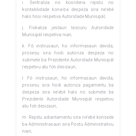
i. Sentraliza no koordena rejistu no
kontabilidade kona-ba despeza sira ne’ebé
halo hosi respetiva Autoridade Munisipál;
j. Fiskaliza jestaun tezouru Autoridade
Munisipál respetiva nian;
k. Fó instrusaun, ho informasaun devida,
prosesu sira hodi autoriza despeza no
submete ba Prezidente Autoridade Munisipál
respetivu atu foti desizaun;
l. Fó instrusaun, ho informasaun devida,
prosesu sira hodi autoriza pagamentu ba
despeza sira ne’ebé halo no submete ba
Prezidente Autoridade Munisipál respetivu
atu foti desizaun;
m. Rejistu adiantamentu sira ne’ebé konsede
ba Administrasaun sira Postu Administrativu
nian;