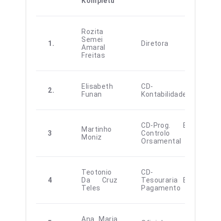
Kompletu
Rozita
Semei
1.
Diretora
F
Amaral
Freitas
Elisabeth
CD-
2.
F
Funan
Kontabilidade
CD-Prog. E
Martinho
3
Controlo
M
Moniz
Orsamental
Teotonio
CD-
4
Da Cruz
Tesouraria E
M
Teles
Pagamento
Ana Maria