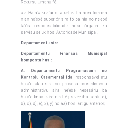
Rekursu Umanu fó;
a.a Hala’o kna’ar sira seluk iha área finansa
nian ne’ebé superiór sira fó ba nia no ne’ebé
la’ós responsabilidade hosi órgaun ka
servisu seluk hosi Autoridade Munisipál.
Departamentu sira
Departamentu Finansas Munisipál
kompostu husi:
A. Departamentu Programasaun no
Kontrolu Orsamentál ida
, responsável atu
hala’o aktu sira no prosesa prosedimentu
administrativu sira ne’ebé nesesáriu ba
hala’o knaar sira ne’ebé prevee iha pontu a),
b), c), d), e), x), y) no aa) hosi artigu anteriór;