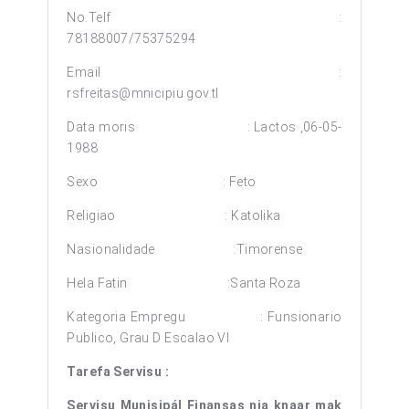
No.Telf :
78188007/75375294
Email :
rsfreitas@mnicipiu gov.tl
Data moris : Lactos ,06-05-
1988
Sexo : Feto
Religiao : Katolika
Nasionalidade :Timorense
Hela Fatin :Santa Roza
Kategoria Empregu : Funsionario
Publico, Grau D Escalao VI
Tarefa Servisu :
Servisu Munisipál Finansas nia knaar mak