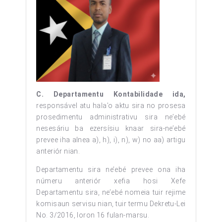
C. Departamentu Kontabilidade ida,
responsável atu hala’o aktu sira no prosesa
prosedimentu administrativu sira ne’ebé
nesesáriu ba ezersísiu knaar sira-ne’ebé
prevee iha alnea a), h), i), n), w) no aa) artigu
anteriór nian.
Departamentu sira ne’ebé prevee ona iha
númeru anteriór xefia hosi Xefe
Departamentu sira, ne’ebé nomeia tuir rejime
komisaun servisu nian, tuir termu Dekretu-Lei
No. 3/2016, loron 16 fulan-marsu.