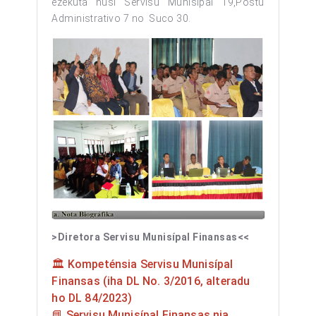
ezekuta husi Servisu Munisipal 19,Postu
Administrativo 7 no Suco 30.
>Diretora Servisu Munisípal Finansas<<
🏛️ Kompeténsia Servisu Munisípal
Finansas (iha DL No. 3/2016, alteradu
ho DL 84/2023)
📘 Servisu Munisípal Finansas nia