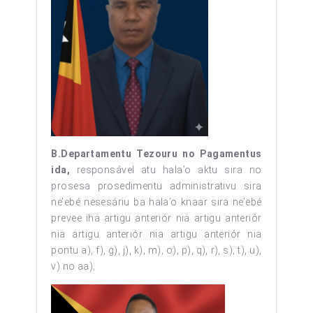
B.Departamentu Tezouru no Pagamentus
ida,
responsável atu hala’o aktu sira no
prosesa prosedimentu administrativu sira
ne’ebé nesesáriu ba hala’o knaar sira ne’ebé
prevee iha artigu anteriór nia artigu anteriór
nia artigu anteriór nia artigu anteriór nia
pontu a), f), g), j), k), m), o), p), q), r), s), t), u),
v) no aa);