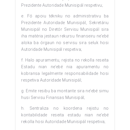
Prezidente Autoridade Munisipál respetivu;
e. Fó apoiu tékniku no administrativu ba
Prezidente Autoridade Munisipál, Sekretáriu
Munisipál no Diretór Servisu Munisipál sira
iha matéria jestaun rekursu finanseiru ne’ebé
aloka ba órgaun no servisu sira seluk hosi
Autoridade Munisipál respetiva;
f. Halo apuramentu, rejista no rekolla reseita
Estadu nian ne’ebé nia apuramentu no
kobransa legalmente responsabilidade hosi
respetiva Autoridade Munisipál;
g. Emite resibu ba montante sira ne’ebé simu
husi Servisu Finansas Munisipál;
h. Sentraliza no koordena rejistu no
kontabilidade reseita estadu nian ne’ebé
rekolla hosi Autoridade Munisipál respetiva;