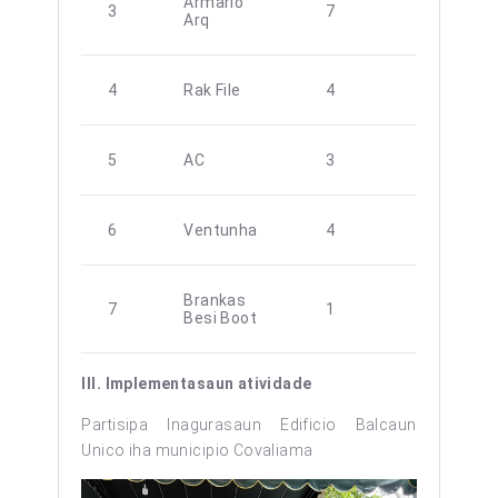
Armario
3
7
Arq
4
Rak File
4
5
AC
3
6
Ventunha
4
Brankas
7
1
Besi Boot
III. Implementasaun atividade
Partisipa Inagurasaun Edificio Balcaun
Unico iha municipio Covaliama