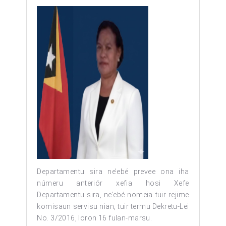
Departamentu sira ne’ebé prevee ona iha
númeru anteriór xefia hosi Xefe
Departamentu sira, ne’ebé nomeia tuir rejime
komisaun servisu nian, tuir termu Dekretu-Lei
No. 3/2016, loron 16 fulan-marsu.