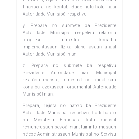
finanseira no kontabilidade hotu-hotu husi
Autoridade Munisipál respetiva;
y. Prepara no submete ba Prezidente
Autoridade Munisipál respetivu relatóriu
progresu trimestral kona-ba
implementasaun fízika planu asaun anuál
Autoridade Munisipál nian;
z. Prepara no submete ba respetivu
Prezidente Autoridade nian Munisipál
relatóriu mensál, trimestrál no anuál sira
kona-ba ezekusaun orsamentál Autoridade
Munisipál nian;
Prepara, rejista no hato’o ba Prezidente
Autoridade Munisipál respetivu, hodi hato’o
ba Ministériu Finansas, lista mensál
remunerasaun pesoál nian, tuir informasaun
ne’ebé Administrasaun Munisipál no Servisu