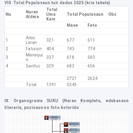
VIII
.
Total Populasaun tuir dadus 2025 (kria tabela)
Total
Naran
Nu
Uma
Total Populasaun
Obs
Aldeia
Kain
Mane
Feto
Ailoc
1
321
677
611
Laran
2
Fatuisin
404
743
774
Manequi
3
337
618
583
N
4
Sanfuc
329
683
656
2721
2624
Total
1391
5345
IX
.
Organograma SUKU (Naran Kompletu, edukasaun
literaria, pozisaun no foto koloridu