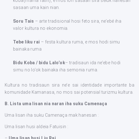
koba(mama fatin), e mos lori sasaan sira seluk hanesan
sasaan uma kain nian.
Soru Tais
– arte tradisional hosi feto sira, ne’ebé iha
valor kultura no ekonomia.
Tebe liku rai
– festa kultura ruma, e mos hodi simu
bainaka ruma
Bidu Koba / bidu Lalo’ok
– tradisaun ida ne’ebe hodi
simu no lo’ok bainaka iha semonia ruma.
Kultura no tradisaun sira ne’e sai identidade importante ba
komunidade Kamanasa, no mos sai potensial turizmu kultura.
B. Lista uma lisan nia naran iha suku Camenaça
Uma lisan iha suku Camenaça mak hanesan :
Uma lisan husi aldeia Fatuisin :
–
Uma lisan husi Liu Rai