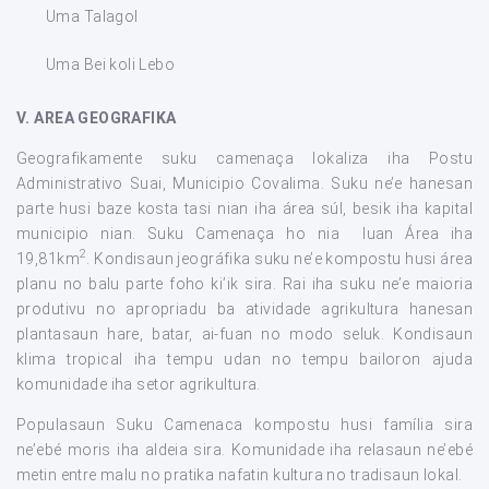
Uma Talagol
Uma Bei koli Lebo
V.
AREA GEOGRAFIKA
Geografikamente suku camenaça lokaliza iha Postu
Administrativo Suai, Municipio Covalima. Suku ne’e hanesan
parte husi baze kosta tasi nian iha área súl, besik iha kapital
municipio nian. Suku Camenaça ho nia luan Área iha
2
19,81km
. Kondisaun jeográfika suku ne’e kompostu husi área
planu no balu parte foho ki’ik sira. Rai iha suku ne’e maioria
produtivu no apropriadu ba atividade agrikultura hanesan
plantasaun hare, batar, ai-fuan no modo seluk. Kondisaun
klima tropical iha tempu udan no tempu bailoron ajuda
komunidade iha setor agrikultura.
Populasaun Suku Camenaca kompostu husi família sira
ne’ebé moris iha aldeia sira. Komunidade iha relasaun ne’ebé
metin entre malu no pratika nafatin kultura no tradisaun lokal.