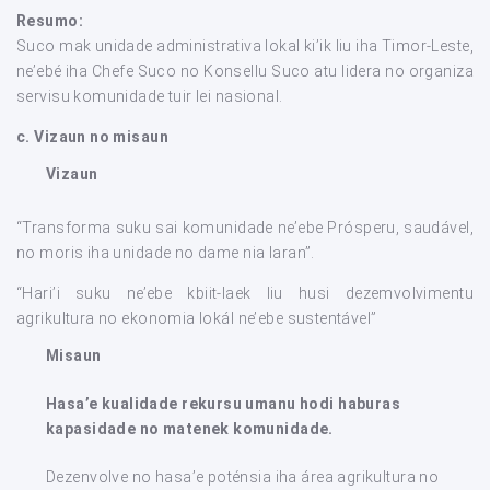
Resumo:
Suco mak unidade administrativa lokal ki’ik liu iha Timor-Leste,
ne’ebé iha Chefe Suco no Konsellu Suco atu lidera no organiza
servisu komunidade tuir lei nasional.
c.
Vizaun no misaun
Vizaun
“Transforma suku sai komunidade ne’ebe Prósperu, saudável,
no moris iha unidade no dame nia laran”.
“Hari’i suku ne’ebe kbiit-laek liu husi dezemvolvimentu
agrikultura no ekonomia lokál ne’ebe sustentável”
Misaun
Hasa’e kualidade rekursu umanu hodi haburas
kapasidade no matenek komunidade.
Dezenvolve no hasa’e poténsia iha área agrikultura no