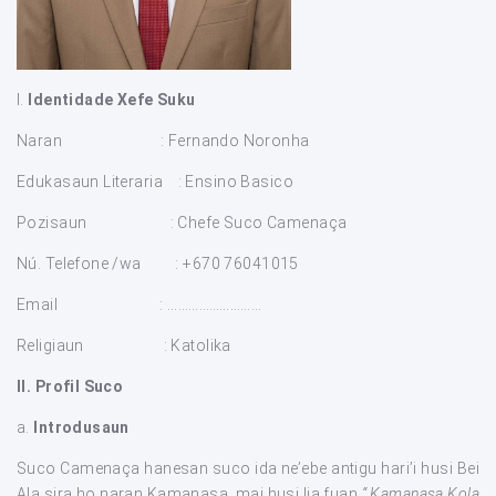
I.
Identidade Xefe Suku
Naran : Fernando Noronha
Edukasaun Literaria : Ensino Basico
Pozisaun : Chefe Suco Camenaça
Nú. Telefone /wa : +670 76041015
Email : ………………………
Religiaun : Katolika
II. Profil Suco
a.
Introdusaun
Suco Camenaça hanesan suco ida ne’ebe antigu hari’i husi Bei
Ala sira ho naran Kamanasa, mai husi lia fuan
“ Kamanasa Kola