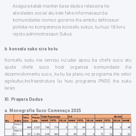
Asegura katak manten base dados relasiona ho
atividades social atu bele fahe informasaun ba
komunidades nomos governo iha ambitu definisaun
politika no kompetensia konsellu sukus, liu husi 18 livru
rejistu administrasaun Sukus
b
.
konselu suku sira hotu
Konsellu suku nia servisu nu’udar apoiu ba chefe suco atu
ajuda chefe suco hodi organiza komunidade iha
dezemvolvimentu suco, liu-liu ba planu no programa iha setor
agrikultur,Insfraestrutura liu husi programa PNDS iha suku
laran.
XI.
Prepara Dadus
a. Monografia Suco Camenaça 2025