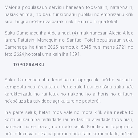
Maioria populasaun servisu hanesan to’os-na’in, natar-na’in,
hakiak animal, no balu funsionáriu públiku no emprezáriu ki’ik
sira. Língua ne’ebé uza barak mak Tetun no língua lokal.
Suku Camenaça iha Aldeia haat (4) mak hanesan Aldeia Ailoc
laran, Fatuisin, Manequin no Sanfuc. Total populasaun suku
Camenaça iha tinan 2025 hamotuk 5345 husi mane 2721 no
feto 2624,ho total uma kain iha 1391.
TOPOGRAFIKU
Suku Camenaca iha kondisaun topografik ne’ebé variadu,
kompostu husi área tetuk. Parte balu husi territóriu suku ne’e
karakterizadu ho rai tetuk no nakonu ho ai-horis no ai-fuan,
ne’ebé uza ba atividade agrikultura no pastorál.
Iha parte seluk, hetan mos vale no mota ki’ik sira ne’ebé fó
kontribuisaun ba fertilidade rai no fasilita atividade to’os nian,
hanesan haree, batar, no modo seluk. Kondisaun topografia
ne’e influénsia direta ba padraun hela-fatin komunidade, ne’ebé