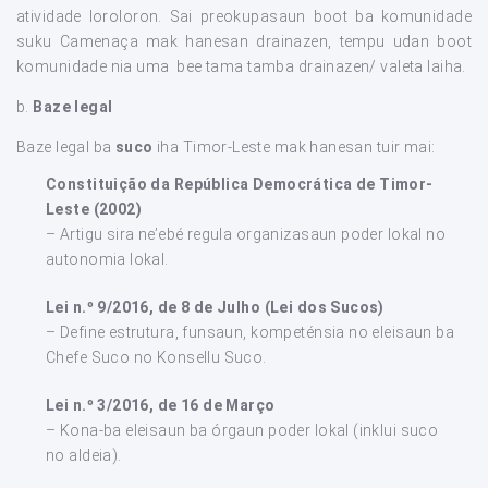
atividade loroloron. Sai preokupasaun boot ba komunidade
suku Camenaça mak hanesan drainazen, tempu udan boot
komunidade nia uma bee tama tamba drainazen/ valeta laiha.
b.
Baze legal
Baze legal ba
suco
iha Timor-Leste mak hanesan tuir mai:
Constituição da República Democrática de Timor-
Leste (2002)
– Artigu sira ne’ebé regula organizasaun poder lokal no
autonomia lokal.
Lei n.º 9/2016, de 8 de Julho (Lei dos Sucos)
– Define estrutura, funsaun, kompeténsia no eleisaun ba
Chefe Suco no Konsellu Suco.
Lei n.º 3/2016, de 16 de Março
– Kona-ba eleisaun ba órgaun poder lokal (inklui suco
no aldeia).