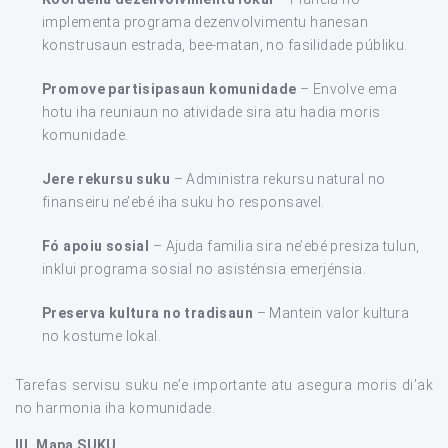
implementa programa dezenvolvimentu hanesan
konstrusaun estrada, bee-matan, no fasilidade públiku.
Promove partisipasaun komunidade
– Envolve ema
hotu iha reuniaun no atividade sira atu hadia moris
komunidade.
Jere rekursu suku
– Administra rekursu natural no
finanseiru ne’ebé iha suku ho responsavel.
Fó apoiu sosial
– Ajuda familia sira ne’ebé presiza tulun,
inklui programa sosial no asisténsia emerjénsia.
Preserva kultura no tradisaun
– Mantein valor kultura
no kostume lokal.
Tarefas servisu suku ne’e importante atu asegura moris di’ak
no harmonia iha komunidade.
III.
Mapa SUKU