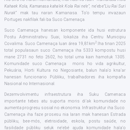
Kahaek Kola, Kamanasa kaha’ek Kola Rai ne’e”,
ne’ebe
“Liu Rai Suri
Nurak
“ mak tau naran Kamanasa. To’o tempu invazaun
Portuges nakfilak fali ba Suco Camenaça.
Suco Camenaça hanesan komponente ida husi estrutura
Postu Administrativu Suai, lokaliza iha Centru Municipiu
2
Covalima. Suco Camenaça luan área 19,81km
.Iha tinan 2025
total populasaun suco Camenaça iha 5333 kompostu husi
mane 2731 no feto 2602, ho total uma kain hamotuk 1305.
Komunidade suco Camenaça moris ho vida agrikultur,
Pekuária, Horti Kultura no Negosiante, balun hala’o kna’ar
hanesan funcionario Públiku, trabalhadores iha kompaña
Nasional no Internasional.
Dezemvolvimentu infraestrutura iha Suku Camenaca
importante tebes atu suporta moris di’ak komunidade no
aumenta progresu sosial no ekonomia. Infrastruktur iha Suco
Camenaça iha faze prosesu nia laran mak hanesan Estrada
públiku, bee-mós, eletrisidade, eskola, postu saúde, no
fasilidade públiku seluk ne’ebé ajuda komunidade hala’o