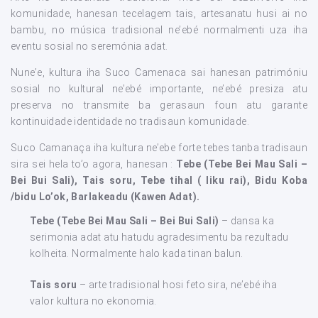
komunidade, hanesan tecelagem tais, artesanatu husi ai no
bambu, no música tradisional ne’ebé normalmenti uza iha
eventu sosial no seremónia adat.
Nune’e, kultura iha Suco Camenaca sai hanesan patrimóniu
sosial no kultural ne’ebé importante, ne’ebé presiza atu
preserva no transmite ba gerasaun foun atu garante
kontinuidade identidade no tradisaun komunidade.
Suco Camanaça iha kultura ne’ebe forte tebes tanba tradisaun
sira sei hela to’o agora, hanesan :
Tebe (Tebe Bei Mau Sali –
Bei Bui Sali), Tais soru, Tebe tihal ( liku rai), Bidu Koba
/bidu Lo’ok, Barlakeadu (Kawen Adat).
Tebe (Tebe Bei Mau Sali – Bei Bui Sali)
– dansa ka
serimonia adat atu hatudu agradesimentu ba rezultadu
kolheita. Normalmente halo kada tinan balun.
Tais soru
– arte tradisional hosi feto sira, ne’ebé iha
valor kultura no ekonomia.