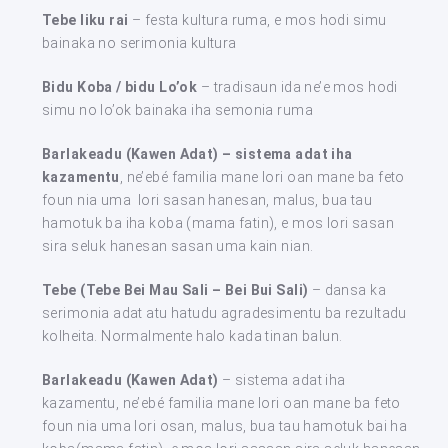
Tebe liku rai
– festa kultura ruma, e mos hodi simu
bainaka no serimonia kultura
Bidu Koba / bidu Lo’ok
– tradisaun ida ne’e mos hodi
simu no lo’ok bainaka iha semonia ruma
Barlakeadu (Kawen Adat) – sistema adat iha
kazamentu
, ne’ebé familia mane lori oan mane ba feto
foun nia uma lori sasan hanesan, malus, bua tau
hamotuk ba iha koba (mama fatin), e mos lori sasan
sira seluk hanesan sasan uma kain nian.
Tebe (Tebe Bei Mau Sali – Bei Bui Sali)
– dansa ka
serimonia adat atu hatudu agradesimentu ba rezultadu
kolheita. Normalmente halo kada tinan balun.
Barlakeadu (Kawen Adat)
– sistema adat iha
kazamentu, ne’ebé familia mane lori oan mane ba feto
foun nia uma lori osan, malus, bua tau hamotuk bai ha