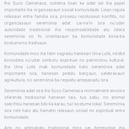
Iha Suco Camenaca, sistema lisan ka adat sei iha papel
importante iha organizasaun sosial komunidade. Lisan regula
relasaun entre família sira, prosesu rezolusaun konflitu, no
organizasaun seremónia adat. Lia-na’in sira nu’udar
autoridade tradisional iha responsabilidade atu lidera
seremónia no fo orientasaun ba komunidade kona-ba
kostume no tradisaun.
Komunidade mos iha fatin sagradu hanesan Uma Lulik, ne’ebé
konsidera nu’udar simbolu espiritual no patrimóniu kultural.
Iha Uma Lulik mak komunidade halo seremónia adat
importante sira, hanesan pedidu bençaun, selebrasaun
agrikultura, no seremónia ba respeitu antepasadu sira.
Seremónia adat sira iha Suco Camenaca normalmenti envolve
oferenda tradisional hanesan tais, tua sabu, no animal
sakrifísiu hanesan bibi ka karau, tuir kostume lokal. Seremónia
sira ne’e halo atu hametin relasaun sosial no espirituál entre
komunidade.
Arte no artesanatu tradisional mos sei dezenvolve iha