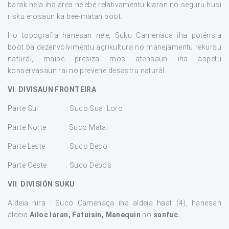
barak hela iha área ne’ebé relativamentu klaran no seguru husi
risku erosaun ka bee-matan boot.
Ho topografia hanesan ne’e, Suku Camenaca iha poténsia
boot ba dezenvolvimentu agrikultura no manejamentu rekursu
naturál, maibé presiza mos atensaun iha aspetu
konservasaun rai no prevene desastru naturál.
VI
.
DIVISAUN FRONTEIRA
Parte Sul : Suco Suai Loro
Parte Norte : Suco Matai
Parte Leste : Suco Beco
Parte Oeste : Suco Debos
VII
.
DIVISIÓN SUKU
Aldeia hira : Suco Camenaça iha aldeia haat (4), hanesan
aldeia
Ailoc laran, Fatuisin, Manequin
no
sanfuc.