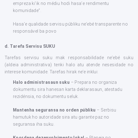
empreza ki’ik no médiu hodi hasa’e rendimentu
komunidade”.
Hasa’e qualidade servisu públiku ne’ebé transparente no
responsável ba povo
d.
Tarefa Servisu SUKU
Tarefas servisu suku mak responsabilidade ne’ebé suku
(aldeia administrativa) tenki halo atu atende nesesidade no
interese komunidade. Tarefas hirak ne’e inklui:
Halo administrasaun suku
– Prepara no organiza
dokumentu sira hanesan karta deklarasaun, atestadu
rezidénsia, no dokumentu seluk.
Mantenha seguransa no orden públiku
– Serbisu
hamutuk ho autoridade sira atu garante paz no
seguransa iha suku.
Koordena dezenvolvimentu lokal
– Planeia no