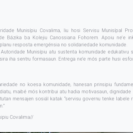
ridade Munisípiu Covalima, liu hosi Servisu Munisípal Pr
 Bázika ba Kolejiu Canossiana Fohorem. Apoiu ne’e inklu
 planu resposta emergénsia no solidariedade komunidade.
utoridade Munisípiu atu sustenta komunidade edukativu sira
sira iha sentru formasaun. Entrega ne’e mós parte husi esf
idariedade no koesa komunidade, hanesan prinsipiu fundam
ediatu, maibé mós kontribui atu hadia motivasaun, dignidad
tutan mensajen sosiál katak “servisu governu tenke labele r
n.”
ipiu Covalima//