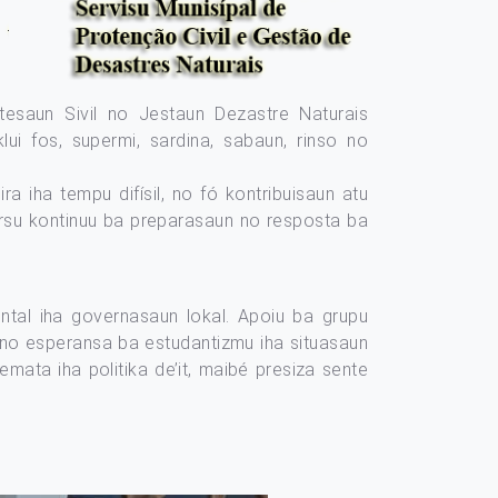
otesaun Sivil no Jestaun Dezastre Naturais
i fos, supermi, sardina, sabaun, rinso no
 iha tempu difísil, no fó kontribuisaun atu
orsu kontinuu ba preparasaun no resposta ba
ental iha governasaun lokal. Apoiu ba grupu
e no esperansa ba estudantizmu iha situasaun
emata iha politika de’it, maibé presiza sente