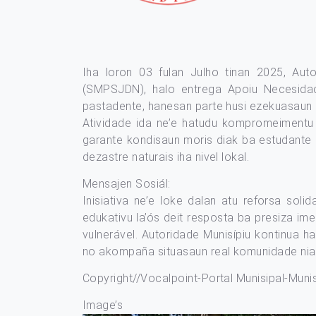
Iha loron 03 fulan Julho tinan 2025, Auto
(SMPSJDN), halo entrega Apoiu Necesidade
pastadente, hanesan parte husi ezekuasaun
Atividade ida ne’e hatudu kompromeimentu A
garante kondisaun moris diak ba estudante 
dezastre naturais iha nivel lokal.
Mensajen Sosiál:
Inisiativa ne’e loke dalan atu reforsa sol
edukativu la’ós deit resposta ba presiza im
vulnerável. Autoridade Munisípiu kontinua ha
no akompaña situasaun real komunidade nia
Copyright//Vocalpoint-Portal Munisipal-Munis
Image’s