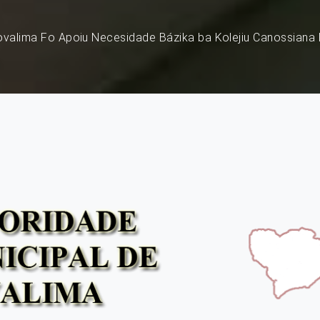
Covalima Fo Apoiu Necesidade Bázika ba Kolejiu Canossian