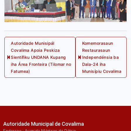
Post
Autoridade Munisipál
Komemorasaun
Covalima Apoia Peskiza
Restaurasaun
navigation
Sientífiku UNDANA Kupang
Independénsia ba
Previous
Next
iha Área Fronteira (Tilomar no
Dala-24 iha
post:
post:
Fatumea)
Munisípiu Covalima
Autoridade Municipal de Covalima
Endereço : Avenida Mártires da Pátria