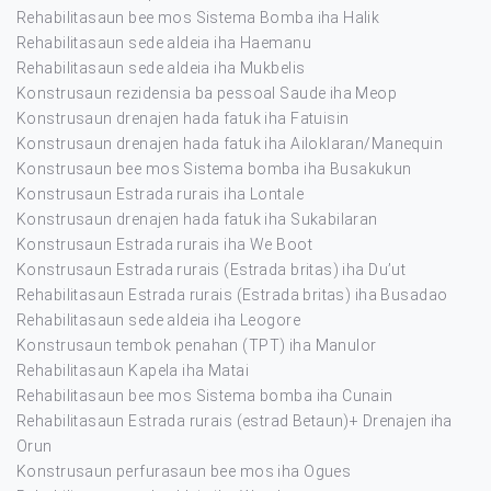
Rehabilitasaun bee mos Sistema Bomba iha Halik
Rehabilitasaun sede aldeia iha Haemanu
Rehabilitasaun sede aldeia iha Mukbelis
Konstrusaun rezidensia ba pessoal Saude iha Meop
Konstrusaun drenajen hada fatuk iha Fatuisin
Konstrusaun drenajen hada fatuk iha Ailoklaran/Manequin
Konstrusaun bee mos Sistema bomba iha Busakukun
Konstrusaun Estrada rurais iha Lontale
Konstrusaun drenajen hada fatuk iha Sukabilaran
Konstrusaun Estrada rurais iha We Boot
Konstrusaun Estrada rurais (Estrada britas) iha Du’ut
Rehabilitasaun Estrada rurais (Estrada britas) iha Busadao
Rehabilitasaun sede aldeia iha Leogore
Konstrusaun tembok penahan (TPT) iha Manulor
Rehabilitasaun Kapela iha Matai
Rehabilitasaun bee mos Sistema bomba iha Cunain
Rehabilitasaun Estrada rurais (estrad Betaun)+ Drenajen iha
Orun
Konstrusaun perfurasaun bee mos iha Ogues