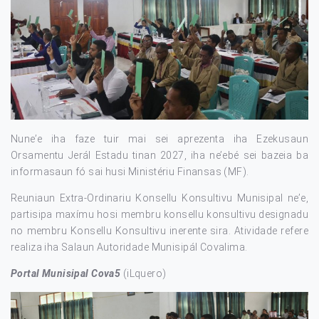
Nune’e iha faze tuir mai sei aprezenta iha Ezekusaun
Orsamentu Jerál Estadu tinan 2027, iha ne’ebé sei bazeia ba
informasaun fó sai husi Ministériu Finansas (MF).
Reuniaun Extra-Ordinariu Konsellu Konsultivu Munisipal ne’e,
partisipa maxímu hosi membru konsellu konsultivu designadu
no membru Konsellu Konsultivu inerente sira. Atividade refere
realiza iha Salaun Autoridade Munisipál Covalima.
Portal Munisipal Cova5
(iLquero)