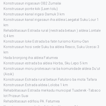
Konstrusaun irigasaun OB2 Zumalai
Konstrusaun ponte kiik (Laen tolu)
Konstrusaun kanal irigasi Damuk 3 km
Konstrusaun kanal irigasaun iha aldeia Laegatal Suku Lour 1
km
Rehabilitasaun Estrada rural (nestrada betaun ) aldeia Lontale
0,4 km
Konstrusaun loke Estrada ba fatin turismo Komu-Oan
Konstrusaun hosi sede Suku ba aldeia Reaco, Suku Ucecai 3
km
Hada bronjong iha aldeia Fatumea
Konstrusaun estrada ba aldeia Horba, Sku Lepo 5 km
Konstrusaun moru protesaun rai ba komunidade aldeia Du’ut
(Aisik)
Konstrusaun Estrada rural betaun Fatuloro ba mota Tafara
Konstrusaun Estrada aldeia Loloba 1 km
Rehabilitasaun Estrada merkadu municipal Tuaderek -Tabaco
lot Prizaun Suai
Rehabilitasaun edifisiu PA. Fatumea