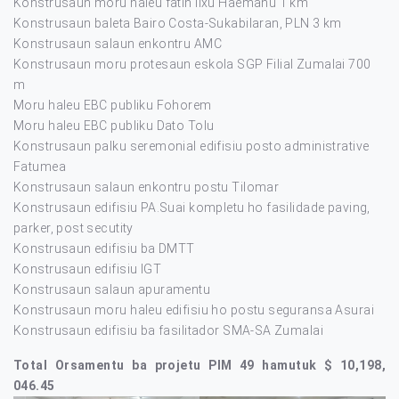
Konstrusaun moru haleu fatin lixu Haemanu 1 km
Konstrusaun baleta Bairo Costa-Sukabilaran, PLN 3 km
Konstrusaun salaun enkontru AMC
Konstrusaun moru protesaun eskola SGP Filial Zumalai 700
m
Moru haleu EBC publiku Fohorem
Moru haleu EBC publiku Dato Tolu
Konstrusaun palku seremonial edifisiu posto administrative
Fatumea
Konstrusaun salaun enkontru postu Tilomar
Konstrusaun edifisiu PA.Suai kompletu ho fasilidade paving,
parker, post secutity
Konstrusaun edifisiu ba DMTT
Konstrusaun edifisiu IGT
Konstrusaun salaun apuramentu
Konstrusaun moru haleu edifisiu ho postu seguransa Asurai
Konstrusaun edifisiu ba fasilitador SMA-SA Zumalai
Total Orsamentu ba projetu PIM 49 hamutuk $ 10,198,
046.45