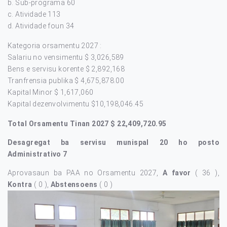
Sub-programa 60
Atividade 113
Atividade foun 34
Kategoria orsamentu 2027 :
Salariu no vensimentu $ 3,026,589
Bens e servisu korente $ 2,892,168
Tranfrensia publika $ 4,675,878.00
Kapital Minor $ 1,617,060
Kapital dezenvolvimentu $10,198,046.45
Total Orsamentu Tinan 2027 $ 22,409,720.95
Desagregat ba servisu munispal 20 ho posto
Administrativo 7
Aprovasaun ba PAA no Orsamentu 2027,
A favor
( 36 ),
Kontra
( 0 ),
Abstensoens
( 0 )