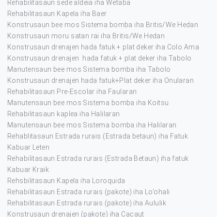
Rehabilitasaun sede aldeia iha Wetaba
Rehabilitasaun Kapela iha Baer
Konstrusaun bee mos Sistema bomba iha Britis/We Hedan
Konstrusaun moru satan rai iha Britis/We Hedan
Konstrusaun drenajen hada fatuk + plat deker iha Colo Ama
Konstrusaun drenajen hada fatuk + plat deker iha Tabolo
Manutensaun bee mos Sistema bomba iha Tabolo
Konstrusaun drenajen hada fatuk+Plat deker iha Onularan
Rehabilitasaun Pre-Escolar iha Faularan
Manutensaun bee mos Sistema bomba iha Koitsu
Rehabilitasaun kaplea iha Halilaran
Manutensaun bee mos Sistema bomba iha Halilaran
Rehablitasaun Estrada rurais (Estrada betaun) iha Fatuk
Kabuar Leten
Rehabilitasaun Estrada rurais (Estrada Betaun) iha fatuk
Kabuar Kraik
Rehsbilitasaun Kapela iha Loroquida
Rehabilitasaun Estrada rurais (pakote) iha Lo’ohali
Rehabilitasaun Estrada rurais (pakote) iha Aululik
Konstrusaun drenajen (pakote) iha Cacaut