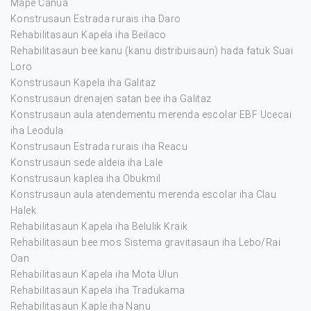
Mape Canua
Konstrusaun Estrada rurais iha Daro
Rehabilitasaun Kapela iha Beilaco
Rehabilitasaun bee kanu (kanu distribuisaun) hada fatuk Suai
Loro
Konstrusaun Kapela iha Galitaz
Konstrusaun drenajen satan bee iha Galitaz
Konstrusaun aula atendementu merenda escolar EBF Ucecai
iha Leodula
Konstrusaun Estrada rurais iha Reacu
Konstrusaun sede aldeia iha Lale
Konstrusaun kaplea iha Obukmil
Konstrusaun aula atendementu merenda escolar iha Clau
Halek
Rehabilitasaun Kapela iha Belulik Kraik
Rehabilitasaun bee mos Sistema gravitasaun iha Lebo/Rai
Oan
Rehabilitasaun Kapela iha Mota Ulun
Rehabilitasaun Kapela iha Tradukama
Rehabilitasaun Kaple iha Nanu