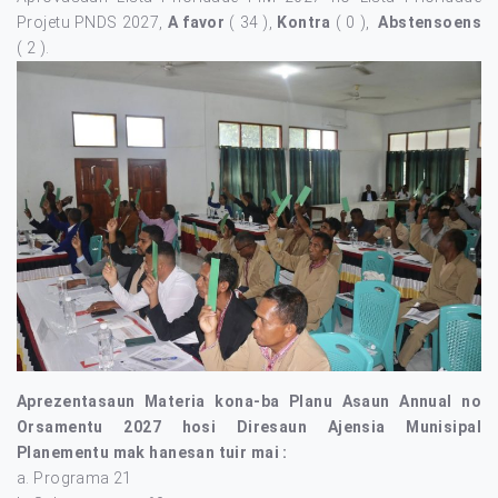
Projetu PNDS 2027,
A favor
( 34 ),
Kontra
( 0 ),
Abstensoens
( 2 ).
Aprezentasaun Materia kona-ba Planu Asaun Annual no
Orsamentu 2027 hosi Diresaun Ajensia Munisipal
Planementu mak hanesan tuir mai :
Programa 21