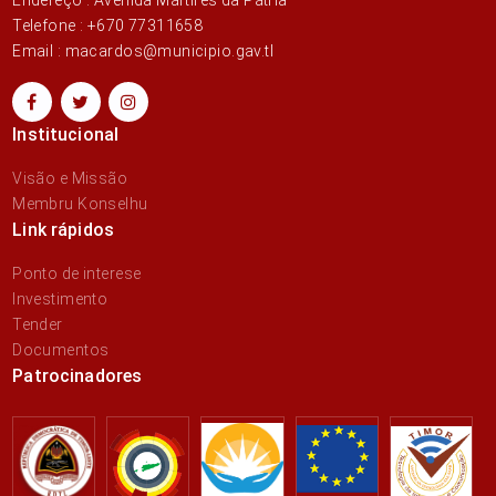
Telefone : +670 77311658
Email : macardos@municipio.gav.tl
Institucional
Visão e Missão
Membru Konselhu
Link rápidos
Ponto de interese
Investimento
Tender
Documentos
Patrocinadores