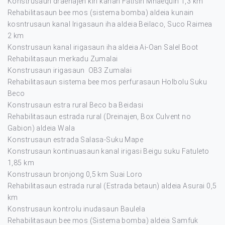
Konstrusaun draenajen kiri kanan Fatisin Mnaequin 1,3 km
Rehabilitasaun bee mos (sistema bomba) aldeia kunain
kosntrusaun kanal Irigasaun iha aldeia Beilaco, Suco Raimea
2 km
Konstrusaun kanal irigasaun iha aldeia Ai-Oan Salel Boot
Rehabilitasaun merkadu Zumalai
Konstrusaun irigasaun OB3 Zumalai
Rehabilitasaun sistema bee mos perfurasaun Holbolu Suku
Beco
Konstrusaun estra rural Beco ba Beidasi
Rehabilitasaun estrada rural (Dreinajen, Box Culvent no
Gabion) aldeia Wala
Konstrusaun estrada Salasa-Suku Mape
Konstrusaun kontinuasaun kanal irigasi Beigu suku Fatuleto
1,85 km
Konstrusaun bronjong 0,5 km Suai Loro
Rehabilitasaun estrada rural (Estrada betaun) aldeia Asurai 0,5
km
Konstrusaun kontrolu inudasaun Baulela
Rehabilitasaun bee mos (Sistema bomba) aldeia Samfuk