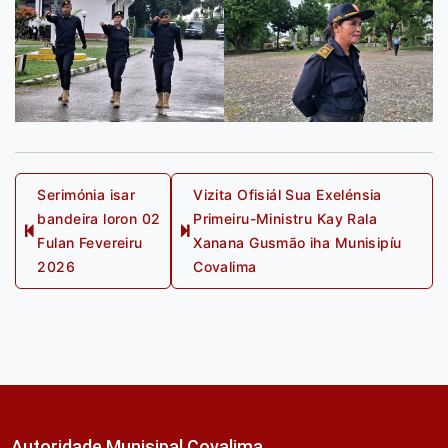
Post
Serimónia isar
Vizita Ofisiál Sua Exelénsia
bandeira loron 02
Primeiru-Ministru Kay Rala
navigation
Previous
Next
Fulan Fevereiru
Xanana Gusmão iha Munisipíu
post:
post:
2026
Covalima
Autoridade Munisipal Covalima