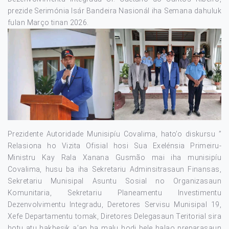
prezide Serimónia Isár Bandeira Nasionál iha Semana dahuluk
fulan Março tinan 2026.
Prezidente Autoridade Munisipíu Covalima, hato’o diskursu ”
Relasiona ho Vizita Ofisial hosi Sua Exelénsia Primeiru-
Ministru Kay Rala Xanana Gusmão mai iha munisipíu
Covalima, husu ba iha Sekretariu Adminsitrasaun Finansas,
Sekretariu Munisipal Asuntu Sosial no Organizasaun
Komunitaria, Sekretariu Planeamentu Investimentu
Dezenvolvimentu Integradu, Deretores Servisu Munisipal 19,
Xefe Departamentu tomak, Diretores Delegasaun Teritorial sira
hotu atu hakbesik a’an ba malu hodi bele halao preparasaun