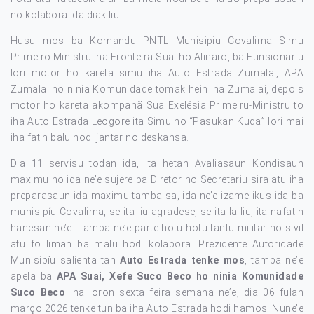
no kolabora ida diak liu.
Husu mos ba Komandu PNTL Munisipiu Covalima Simu
Primeiro Ministru iha Fronteira Suai ho AIinaro, ba Funsionariu
lori motor ho kareta simu iha Auto Estrada Zumalai, APA
Zumalai ho ninia Komunidade tomak hein iha Zumalai, depois
motor ho kareta akompanã Sua Exelésia Primeiru-Ministru to
iha Auto Estrada Leogore ita Simu ho “Pasukan Kuda” lori mai
iha fatin balu hodi jantar no deskansa.
Dia 11 servisu todan ida, ita hetan Avaliasaun Kondisaun
maximu ho ida ne’e sujere ba Diretor no Secretariu sira atu iha
preparasaun ida maximu tamba sa, ida ne’e izame ikus ida ba
munisipíu Covalima, se ita liu agradese, se ita la liu, ita nafatin
hanesan ne’e. Tamba ne’e parte hotu-hotu tantu militar no sivil
atu fo liman ba malu hodi kolabora. Prezidente Autoridade
Munisipíu salienta tan
Auto Estrada tenke mos
, tamba ne’e
apela ba
APA Suai, Xefe Suco Beco ho ninia Komunidade
Suco Beco
iha loron sexta feira semana ne’e, dia 06 fulan
março 2026 tenke tun ba iha Auto Estrada hodi hamos. Nune’e