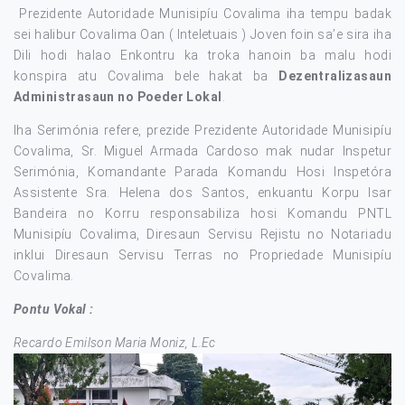
Prezidente Autoridade Munisipíu Covalima iha tempu badak
sei halibur Covalima Oan ( Inteletuais ) Joven foin sa’e sira iha
Dili hodi halao Enkontru ka troka hanoin ba malu hodi
konspira atu Covalima bele hakat ba
Dezentralizasaun
Administrasaun no Poeder Lokal
.
Iha Serimónia refere, prezide Prezidente Autoridade Munisipíu
Covalima, Sr. Miguel Armada Cardoso mak nudar Inspetur
Serimónia, Komandante Parada Komandu Hosi Inspetóra
Assistente Sra. Helena dos Santos, enkuantu Korpu Isar
Bandeira no Korru responsabiliza hosi Komandu PNTL
Munisipíu Covalima, Diresaun Servisu Rejistu no Notariadu
inklui Diresaun Servisu Terras no Propriedade Munisipíu
Covalima.
Pontu Vokal :
Recardo Emilson Maria Moniz, L.Ec