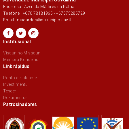
Enderesu : Avenida Mártires da Pátria
Telefone : +670 78181965 - +67075285729
Email : macardos@municipio.gav.tl
Institusional
Visaun no Missaun
Membru Konselhu
Link rápidus
Ponto de interese
Investimentu
Tender
Dokumentus
Patrosinadores