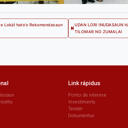
de Lokál hato’o Rekomendasaun
UDAN LORI INUDASAUN H
us
TILOMAR NO ZUMALAI
onal
Link rápidus
Missaun
Ponto de interese
nselhu
Investimentu
Tender
Dokumentus