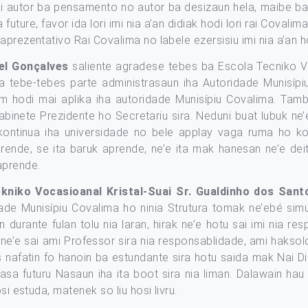
utor ba pensamento no autor ba desizaun hela, maibe bao 
uture, favor ida lori imi nia a’an didiak hodi lori rai Coval
aprezentativo Rai Covalima no labele ezersisiu imi nia a’an 
el Gonçalves
saliente agradese tebes ba Escola Tecniko Vo
da tebe-tebes parte administrasaun iha Autoridade Munisípi
m hodi mai aplika iha autoridade Munisípiu Covalima. Tamba
abinete Prezidente ho Secretariu sira. Neduni buat lubuk ne’
 kontinua iha universidade no bele applay vaga ruma ho ko
rende, se ita baruk aprende, ne’e ita mak hanesan ne’e dei
aprende.
kniko Vocasioanal Kristal-Suai
Sr. Gualdinho dos Sant
de Munisípiu Covalima ho ninia Strutura tomak ne’ebé simu
man durante fulan tolu nia laran, hirak ne’e hotu sai imi nia r
 ida ne’e sai ami Professor sira nia responsablidade, ami hakso
s nafatin fo hanoin ba estundante sira hotu saida mak Nai 
basa futuru Nasaun iha ita boot sira nia liman. Dalawain ha
si estuda, matenek so liu hosi livru.