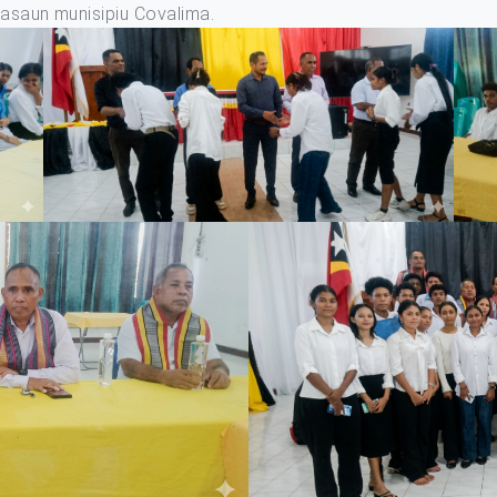
trasaun munisipiu Covalima.