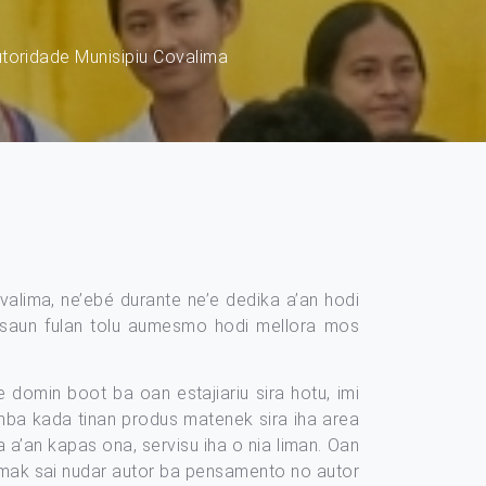
Autoridade Munisipiu Covalima
ovalima, ne’ebé durante ne’e dedika a’an hodi
rasaun fulan tolu aumesmo hodi mellora mos
domin boot ba oan estajiariu sira hotu, imi
mba kada tinan produs matenek sira iha area
 a’an kapas ona, servisu iha o nia liman. Oan
ra mak sai nudar autor ba pensamento no autor