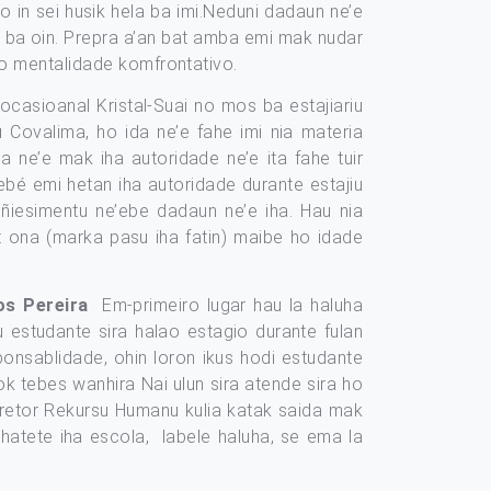
in sei husik hela ba imi.Neduni dadaun ne’e
ima ba oin. Prepra a’an bat amba emi mak nudar
ho mentalidade komfrontativo.
casioanal Kristal-Suai no mos ba estajiariu
u Covalima, ho ida ne’e fahe imi nia materia
 ne’e mak iha autoridade ne’e ita fahe tuir
ebé emi hetan iha autoridade durante estajiu
ñiesimentu ne’ebe dadaun ne’e iha. Hau nia
t ona (marka pasu iha fatin) maibe ho idade
os Pereira
Em-primeiro lugar hau la haluha
 estudante sira halao estagio durante fulan
esponsablidade, ohin loron ikus hodi estudante
lok tebes wanhira Nai ulun sira atende sira ho
Diretor Rekursu Humanu kulia katak saida mak
u hatete iha escola, labele haluha, se ema la