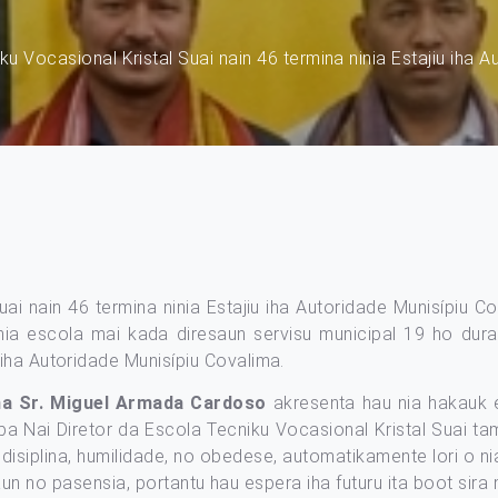
ku Vocasional Kristal Suai nain 46 termina ninia Estajiu iha 
ai nain 46 termina ninia Estajiu iha Autoridade Munisípiu C
a nia escola mai kada diresaun servisu municipal 19 ho du
iha Autoridade Munisípiu Covalima.
ma Sr. Miguel Armada Cardoso
akresenta hau nia hakauk e 
ba Nai Diretor da Escola Tecniku Vocasional Kristal Suai ta
siplina, humilidade, no obedese, automatikamente lori o nia
asaun no pasensia, portantu hau espera iha futuru ita boot si