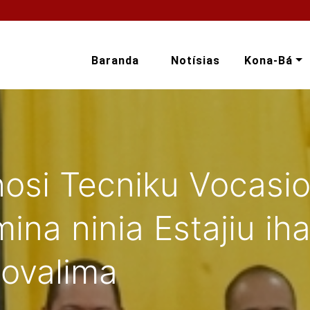
Baranda
Notísias
Kona-Bá
osi Tecniku Vocasion
mina ninia Estajiu ih
Covalima