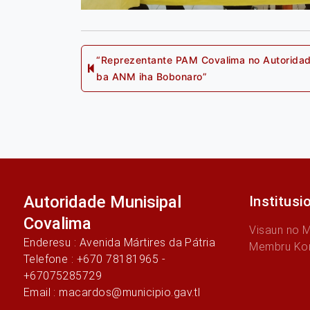
Post
“Reprezentante PAM Covalima no Autorida
Previo
ba ANM iha Bobonaro”
post:
navigation
Autoridade Munisipal
Institusi
Covalima
Visaun no 
Enderesu : Avenida Mártires da Pátria
Membru Ko
Telefone : +670 78181965 -
+67075285729
Email : macardos@municipio.gav.tl