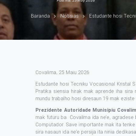
Post iha: 25 May 2026
Baranda
Notísias
Estudante hosi Tecni
Covalima, 25 Maiu 2026
Estudante hosi Tecniku Vocasional Kristal Su
Pratika siensia hirak mak aprende iha sir
mundu trabalho hosi diresaun 19 mak eziste 
Prezidente Autoridade Munisipiu Covali
mak futuru ba Covalima ida ne’e, agradese 
Computador. Save importante mak ita tenke di
sira nasaun ida ne’e persija ita ninia dedik