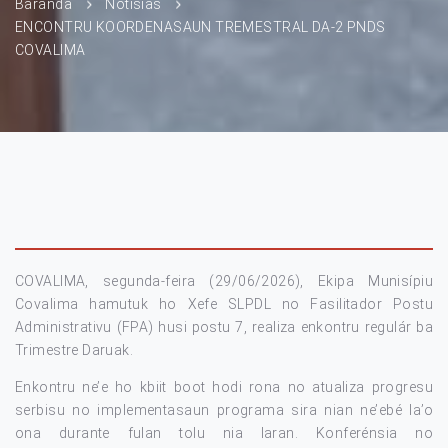
Baranda
Notísias
ENCONTRU KOORDENASAUN TREMESTRAL DA-2 PNDS
COVALIMA
COVALIMA, segunda-feira (29/06/2026), Ekipa Munisípiu
Covalima hamutuk ho Xefe SLPDL no Fasilitador Postu
Administrativu (FPA) husi postu 7, realiza enkontru regulár ba
Trimestre Daruak.
Enkontru ne’e ho kbiit boot hodi rona no atualiza progresu
serbisu no implementasaun programa sira nian ne’ebé la’o
ona durante fulan tolu nia laran. Konferénsia no