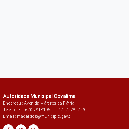
Autoridade Munisipal Covalima
Enderesu : Avenida Mártires da Pátria
Telefone : +670 78181965 - +67075285729
Email : macardos@municipio.gav.tl