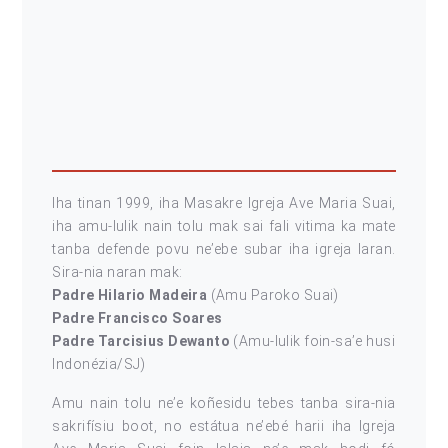
Iha tinan 1999, iha Masakre Igreja Ave Maria Suai,
iha amu-lulik nain tolu mak sai fali vitima ka mate
tanba defende povu ne’ebe subar iha igreja laran.
Sira-nia naran mak:
Padre Hilario Madeira
(Amu Paroko Suai)
Padre Francisco Soares
Padre Tarcisius Dewanto
(Amu-lulik foin-sa’e husi
Indonézia/SJ)
Amu nain tolu ne’e koñesidu tebes tanba sira-nia
sakrifísiu boot, no estátua ne’ebé harii iha Igreja