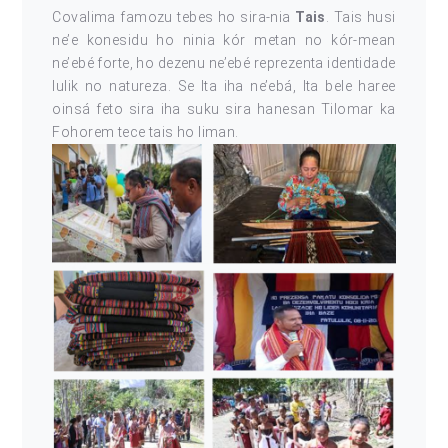
Covalima famozu tebes ho sira-nia
Tais
. Tais husi
ne’e konesidu ho ninia kór metan no kór-mean
ne’ebé forte, ho dezenu ne’ebé reprezenta identidade
lulik no natureza. Se Ita iha ne’ebá, Ita bele haree
oinsá feto sira iha suku sira hanesan Tilomar ka
Fohorem tece tais ho liman.