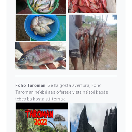
Foho Taroman:
Se Ita gosta aventura, Foho
Taroman ne’ebé aas oferese vista ne’ebé kapás
tebes ba kosta súl tomak.