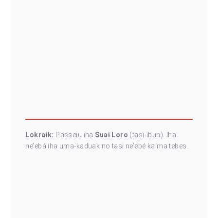
Lokraik:
Passeiu iha
Suai Loro
(tasi-ibun). Iha
ne’ebá iha uma-kaduak no tasi ne’ebé kalma tebes.