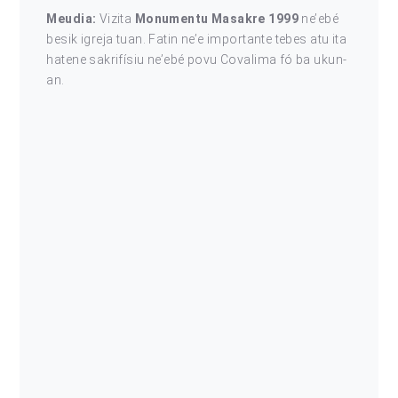
Meudia:
Vizita
Monumentu Masakre 1999
ne’ebé
besik igreja tuan. Fatin ne’e importante tebes atu ita
hatene sakrifísiu ne’ebé povu Covalima fó ba ukun-
an.