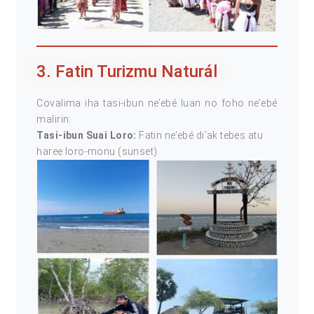
3. Fatin Turizmu Naturál
Covalima iha tasi-ibun ne’ebé luan no foho ne’ebé
malirin:
Tasi-ibun Suai Loro:
Fatin ne’ebé di’ak tebes atu
haree loro-monu (sunset).