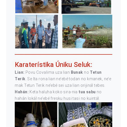
Karaterístika Úniku Seluk:
Lian:
Povu Covalima uza lian
Bunak
no
Tetun
Terik
. Se Ita rona lian ne’ebé todan no kmanek, ne’e
mak Tetun Terik ne’ebé sei uza lian orijinál tebes.
Hahán:
Keta haluha koko sira-nia
tua sabu
no
hahán lokál ne’ebé fresku husi tasi no kuintál.