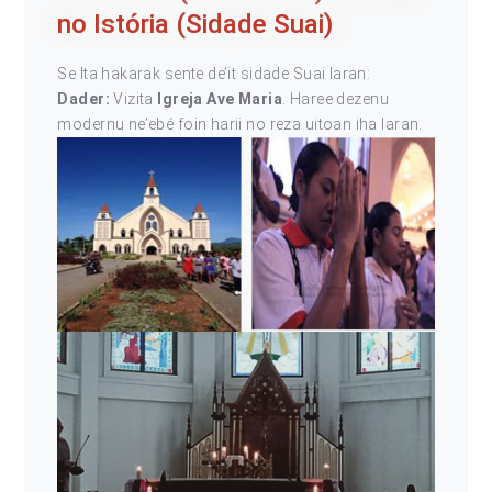
no Istória (Sidade Suai)
Se Ita hakarak sente de’it sidade Suai laran:
Dader:
Vizita
Igreja Ave Maria
. Haree dezenu
modernu ne’ebé foin harii no reza uitoan iha laran.