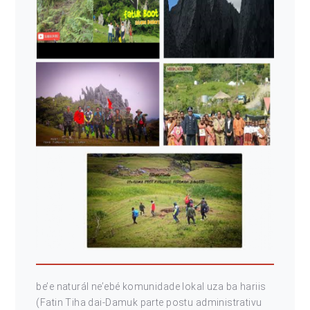
be’e naturál ne’ebé komunidade lokal uza ba hariis
(Fatin Tiha dai-Damuk parte postu administrativu