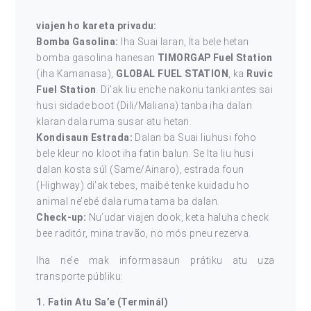
viajen ho kareta privadu:
Bomba Gasolina:
Iha Suai laran, Ita bele hetan
bomba gasolina hanesan
TIMORGAP Fuel Station
(iha Kamanasa),
GLOBAL FUEL STATION
, ka
Ruvic
Fuel Station
. Di’ak liu enche nakonu tanki antes sai
husi sidade boot (Dili/Maliana) tanba iha dalan
klaran dala ruma susar atu hetan.
Kondisaun Estrada:
Dalan ba Suai liuhusi foho
bele kleur no kloot iha fatin balun. Se Ita liu husi
dalan kosta súl (Same/Ainaro), estrada foun
(Highway) di’ak tebes, maibé tenke kuidadu ho
animal ne’ebé dala ruma tama ba dalan.
Check-up:
Nu’udar viajen dook, keta haluha check
bee raditór, mina travão, no mós pneu rezerva.
Iha ne’e mak informasaun prátiku atu uza
transporte públiku:
1. Fatin Atu Sa’e (Terminál)