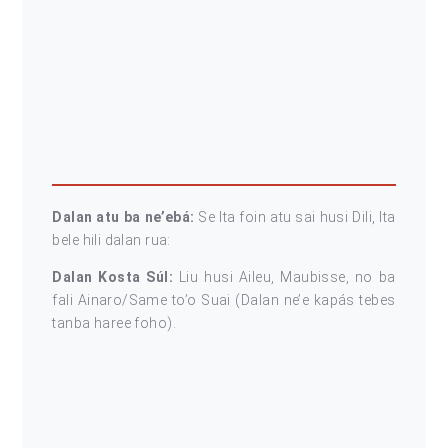
Dalan atu ba ne’ebá:
Se Ita foin atu sai husi Dili, Ita
bele hili dalan rua:
Dalan Kosta Súl:
Liu husi Aileu, Maubisse, no ba
fali Ainaro/Same to’o Suai (Dalan ne’e kapás tebes
tanba haree foho).