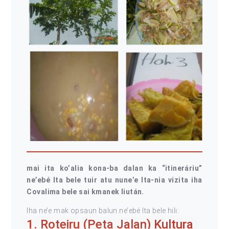
mai ita ko’alia kona-ba dalan ka “itineráriu”
ne’ebé Ita bele tuir atu nune’e Ita-nia vizita iha
Covalima bele sai kmanek liután.
Iha ne’e mak opsaun balun ne’ebé Ita bele hili:
1. Roteiru (Peta Jalan) Kultura