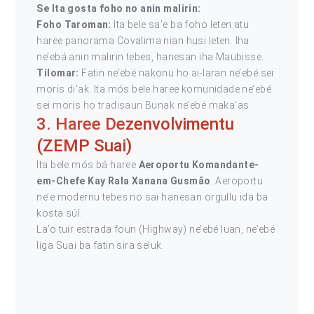
Se Ita gosta foho no anin malirin:
Foho Taroman:
Ita bele sa’e ba foho leten atu
haree panorama Covalima nian husi leten. Iha
ne’ebá anin malirin tebes, hanesan iha Maubisse.
Tilomar:
Fatin ne’ebé nakonu ho ai-laran ne’ebé sei
moris di’ak. Ita mós bele haree komunidade ne’ebé
sei moris ho tradisaun Bunak ne’ebé maka’as.
3. Haree Dezenvolvimentu
(ZEMP Suai)
Ita bele mós bá haree
Aeroportu Komandante-
em-Chefe Kay Rala Xanana Gusmão
. Aeroportu
ne’e modernu tebes no sai hanesan orgullu ida ba
kosta súl.
La’o tuir estrada foun (Highway) ne’ebé luan, ne’ebé
liga Suai ba fatin sira seluk.