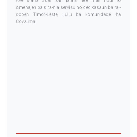
Ave Maria Suai foin lalais ne’e mak hodi fó
omenajen ba sira-nia servisu no dedikasaun ba rai-
doben Timor-Leste, liuliu ba komunidade iha
Covalima.