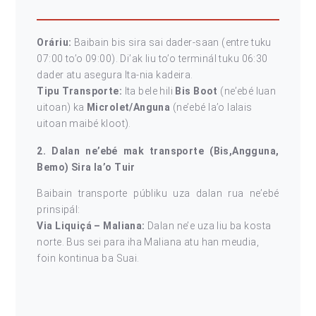
Oráriu:
Baibain bis sira sai dader-saan (entre tuku
07:00 to’o 09:00). Di’ak liu to’o terminál tuku 06:30
dader atu asegura Ita-nia kadeira.
Tipu Transporte:
Ita bele hili
Bis Boot
(ne’ebé luan
uitoan) ka
Microlet/Anguna
(ne’ebé la’o lalais
uitoan maibé kloot).
2. Dalan ne’ebé mak transporte (Bis,Angguna,
Bemo) Sira la’o Tuir
Baibain transporte públiku uza dalan rua ne’ebé
prinsipál:
Via Liquiçá – Maliana:
Dalan ne’e uza liu ba kosta
norte. Bus sei para iha Maliana atu han meudia,
foin kontinua ba Suai.