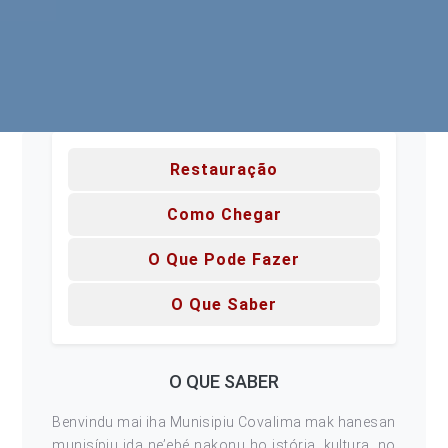
Restauração
Como Chegar
O Que Pode Fazer
O Que Saber
O QUE SABER
Benvindu mai iha Munisipiu Covalima mak hanesan
munisípiu ida ne’ebé nakonu ho istória, kultura, no