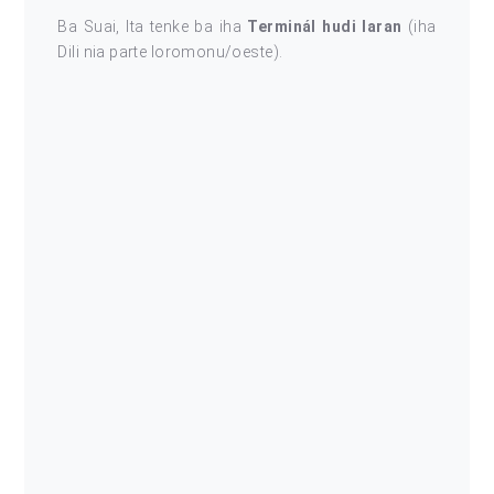
Ba Suai, Ita tenke ba iha
Terminál hudi laran
(iha
Dili nia parte loromonu/oeste).