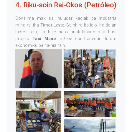
4. Riku-soin Rai-Okos (Petróleo)
Covalima mak sai nu’udar kadiak ba indústria
mina-rai iha Timor-Leste. Bainhira Ita la’o iha dalan
besek tasi, Ita bele haree instalasaun sira husi
projetu
Tasi Mane
, ne’ebé sai hanesan futuru
ekonómiku ba ita-nia rain.