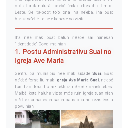
mós furak naturál ne’ebé úniku tebes iha Timor-
Leste. Se Ita-boot to’o ona iha ne’ebá, iha buat
barak ne’ebé Ita bele konese no vizita.
Iha ne’e mak buat balun ne’ebé sai hanesan
“identidade” Covalima nian:
1. Postu Administrativu Suai no
Igreja Ave Maria
Sentru ba munisípiu ne’e mak sidade
Suai
. Buat
ne’ebé forsa liu mak
Igreja Ave Maria
Suai
, ne’ebé
foin harii foun ho arkitektura ne’ebé kmanek tebes.
Maibé, keta haluha vizita mós ruin igreja tuan nian
ne’ebé sai hanesan sasin ba istória no rezisténsia
povu nian.