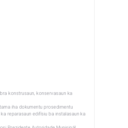
obra konstrusaun, konservasaun ka
hatama iha dokumentu prosedimentu
ka reparasaun edifísiu ba instalasaun ka
hosi Prezidente Autoridade Munisipál