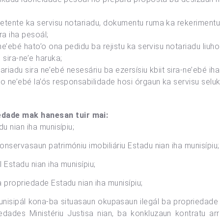
etente ka servisu notariadu, dokumentu ruma ka rekerimentu ho
ira iha pesoál;
 ne’ebé hato’o ona pedidu ba rejistu ka servisu notariadu liuh
 sira-ne’e haruka;
otariadu sira ne’ebé nesesáriu ba ezersísiu kbiit sira-ne’ebé 
no ne’ebé la’ós responsabilidade hosi órgaun ka servisu seluk
edade mak hanesan tuir mai:
du nian iha munisípiu;
onservasaun patrimóniu imobiliáriu Estadu nian iha munisípiu;
l Estadu nian iha munisípiu;
a propriedade Estadu nian iha munisípiu;
nisipál kona-ba situasaun okupasaun ilegál ba propriedade 
riedades Ministériu Justisa nian, ba konkluzaun kontratu a