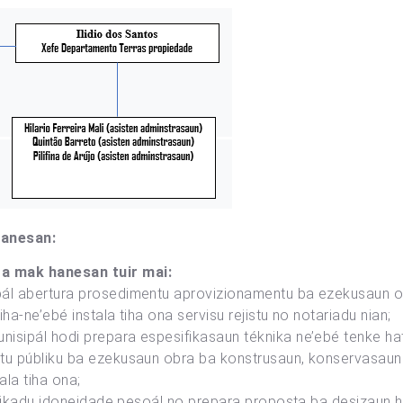
hanesan:
a mak hanesan tuir mai:
pál abertura prosedimentu aprovizionamentu ba ezekusaun 
iha-ne’ebé instala tiha ona servisu rejistu no notariadu nian;
nisipál hodi prepara espesifikasaun téknika ne’ebé tenke 
tu públiku ba ezekusaun obra ba konstrusaun, konservasaun 
ala tiha ona;
tifikadu idoneidade pesoál no prepara proposta ba desizaun 