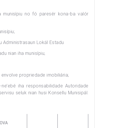
ha munisípiu no fó paresér kona-ba valór
isípiu;
isu Administrasaun Lokál Estadu
du nian iha munisípiu;
bé envolve propriedade imobiliária;
ra-ne’ebé iha responsabilidade Autoridade
ervisu seluk nian husi Konsellu Munisipál.
NOVA