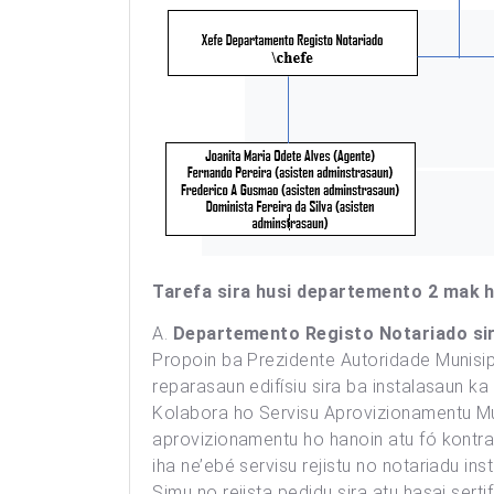
Tarefa sira husi departemento 2 mak 
A.
Departemento Registo Notariado sir
Propoin ba Prezidente Autoridade Munisi
reparasaun edifísiu sira ba instalasaun ka 
Kolabora ho Servisu Aprovizionamentu Mu
aprovizionamentu ho hanoin atu fó kontra
iha ne’ebé servisu rejistu no notariadu inst
Simu no rejista pedidu sira atu hasai ser