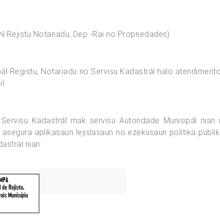
N-Rejistu Notariadu; Dep -Rai no Propriedades)
pál Registu, Notariadu no Servisu Kadastrál halo atendiment
l.
 Servisu Kadastrál mak servisu Autoridade Munisipál nian 
 asegura aplikasaun lejislasaun no ezekusaun polítika públi
dastral nian.