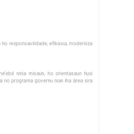
o ho responsavilidade, efikasia, moderniza
ne’ebé ninia misaun, ho orientasaun husi
ka no programa governu nian iha área sira