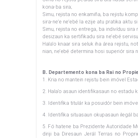
kona-ba sira;
Simu, rejista no enkamiña, ba rejistu komp
sira-ne’e ne’ebé la ezije atu pratika aktu s
Simu, rejista no entrega, ba indivíduu sira
desizaun ka sertifikadu sira ne’ebé servisu
Hala’o knaar sira seluk iha área rejistu, n
nian, ne’ebé determina hosi superiór sira 
B. Departemento kona ba Rai no Propi
1. Kria no mantein rejistu bein imóvel Esta
2. Hala’o asaun identifikasaun no estadu k
3. Identifika titulár ka posuidór bein imóve
4. Identifika situasaun okupasaun ilegál b
5. Fó hatene ba Prezidente Autoridade Mu
diriji ba Diresaun Jerál Terras no Prop