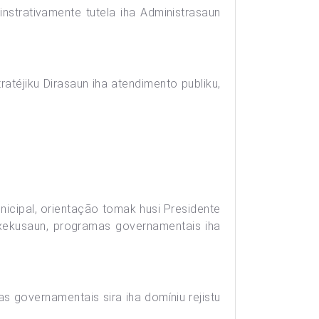
nstrativamente tutela iha Administrasaun
atéjiku Dirasaun iha atendimento publiku,
nicipal, orientação tomak husi Presidente
exekusaun, programas governamentais iha
as governamentais sira iha domíniu rejistu