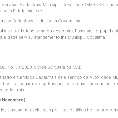
 e Servisus Kadastrais Munisípiu Covalima (DMSRN-SC), admi
rasaun Estatal nia okos.
rvisu Cadastrais, instituisaun Governu nian.
ima hodi hatene kona ba devér sira, Funsaun, no papél estr
alidade servisu atendemento iha Munisipiu Covalima.
a DL. No. 54/2020, SMRN-SC tutela ba MAE
riado e Serviços Cadastrais ne,e serviço da Autoridade Mu
un hodi assegura ba aplikasaun, legislasaun hodi halao 
s cadastrais.
23 Novembro)
 lezislasaun no ezekusaun polítikas públikas ho nia program