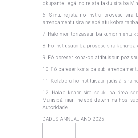
okupante ilegál no relata faktu sira ba Mini
6. Simu, rejista no instrui prosesu sir
arrendamentu sira ne’ebé atu kobra tanb
7. Halo monitorizasaun ba kumprimentu ko
8. Fo instrusaun ba prosesu sira kona-ba 
9. Fó pareser kona-ba atribuisaun pozisau
10. Fó pareser kona-ba sub-arrendamentu 
11. Kolabora ho instituisaun judisiál sira 
12. Hala’o knaar sira seluk iha área ser
Munisipál nian, ne’ebé determina hosi sup
Autoridade.
DADUS ANNUAL ANO 2025