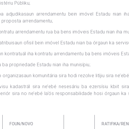
stériu Públiku;
a ba adjudikasaun arrendamentu bein imóvel Estadu nian i
a proposta arrendamentu;
ntratu arrendamentu rua ba bens imóveis Estadu nian iha mun
atribuisaun ofisil bein imóvel Estadu nian ba órgaun ka serv
n kontratuál iha kontratu arrendamentu ba bens imóveis Esta
ba propriedade Estadu nian iha munisípiu;
no organizasaun komunitária sira hodi rezolve litíjiu sira ne’e
visu kadastrál sira ne’ebé nesesáriu ba ezersísiu kbiit si
eriór sira no ne’ebé la’ós responsabilidade hosi órgaun ka s
FOUN/NOVO
RATIFIKA/RE