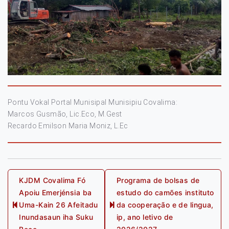
Pontu Vokal Portal Munisipal Munisipiu Covalima:
Marcos Gusmão, Lic.Eco, M.Gest
Recardo Emilson Maria Moniz, L.Ec
Post
KJDM Covalima Fó
Programa de bolsas de
Apoiu Emerjénsia ba
estudo do camões instituto
navigation
Uma-Kain 26 Afeitadu
da cooperação e de lingua,
Previous
Next
Inundasaun iha Suku
ip, ano letivo de
post:
post: