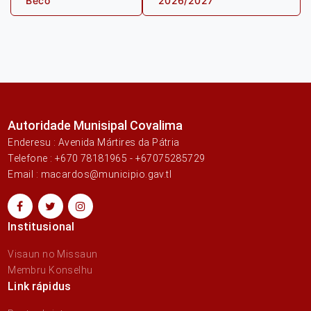
Beco
2026/2027
Autoridade Munisipal Covalima
Enderesu : Avenida Mártires da Pátria
Telefone : +670 78181965 - +67075285729
Email : macardos@municipio.gav.tl
Institusional
Visaun no Missaun
Membru Konselhu
Link rápidus