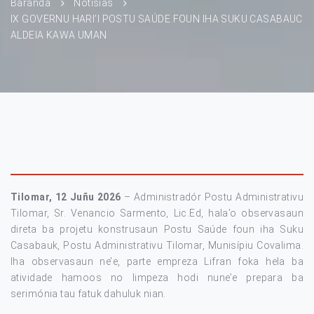
Baranda
Notísias
IX GOVERNU HARI’I POSTU SAÚDE FOUN IHA SUKU CASABAUC
ALDEIA KAWA UMAN
Tilomar, 12 Juñu 2026
– Administradór Postu Administrativu
Tilomar, Sr. Venancio Sarmento, Lic.Ed, hala’o observasaun
direta ba projetu konstrusaun Postu Saúde foun iha Suku
Casabauk, Postu Administrativu Tilomar, Munisípiu Covalima.
Iha observasaun ne’e, parte empreza Lifran foka hela ba
atividade hamoos no limpeza hodi nune’e prepara ba
serimónia tau fatuk dahuluk nian.