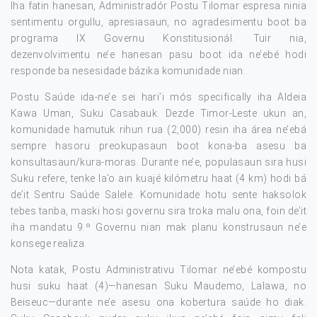
Iha fatin hanesan, Administradór Postu Tilomar espresa ninia
sentimentu orgullu, apresiasaun, no agradesimentu boot ba
programa IX Governu Konstitusionál. Tuir nia,
dezenvolvimentu ne’e hanesan pasu boot ida ne’ebé hodi
responde ba nesesidade bázika komunidade nian.
Postu Saúde ida-ne’e sei hari’i mós specifically iha Aldeia
Kawa Uman, Suku Casabauk. Dezde Timor-Leste ukun an,
komunidade hamutuk rihun rua (2,000) resin iha área ne’ebá
sempre hasoru preokupasaun boot kona-ba asesu ba
konsultasaun/kura-moras. Durante ne’e, populasaun sira husi
Suku refere, tenke la’o ain kuajé kilómetru haat (4 km) hodi bá
de’it Sentru Saúde Salele. Komunidade hotu sente haksolok
tebes tanba, maski hosi governu sira troka malu ona, foin de’it
iha mandatu 9.º Governu nian mak planu konstrusaun ne’e
konsege realiza.
Nota katak, Postu Administrativu Tilomar ne’ebé kompostu
husi suku haat (4)—hanesan Suku Maudemo, Lalawa, no
Beiseuc—durante ne’e asesu ona kobertura saúde ho diak.