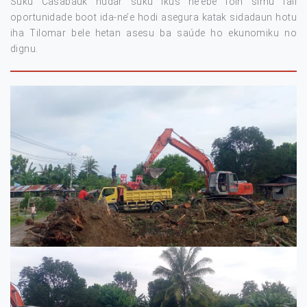
Suku Casabauk nudar suku ikus ne’ebé foin simu fali
oportunidade boot ida-ne’e hodi asegura katak sidadaun hotu
iha Tilomar bele hetan asesu ba saúde ho ekunomiku no
dignu.